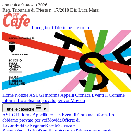
domenica 9 agosto 2026
Reg. Tribunale di Trieste n. 17/2018
Dir. Luca Marsi
Il meglio di Trieste ogni giorno
Home
Notizie
ASUGI informa
Appelli
Cronaca
Eventi
Il Comune
informa
Lo abbiamo provato per voi
Movida
Tutte le categorie
▼
ASUGI informa
Appelli
Cronaca
Eventi
Il Comune informa
Lo
abbiamo provato per voi
Movida
Offerte di
Lavoro
Politica
Regione
Ricette
Scienza e
Ricerca
Segnalazioni
Sport
Uncategorized
Video
arte
carnevale