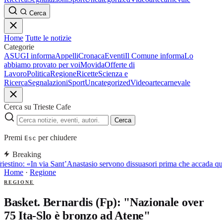
Cerca
Home
Tutte le notizie
Categorie
ASUGI informa
Appelli
Cronaca
Eventi
Il Comune informa
Lo
abbiamo provato per voi
Movida
Offerte di
Lavoro
Politica
Regione
Ricette
Scienza e
Ricerca
Segnalazioni
Sport
Uncategorized
Video
arte
carnevale
Cerca su Trieste Cafe
Cerca
Premi
per chiudere
Esc
Breaking
iestino: «In via Sant’Anastasio servono dissuasori prima che accada q
Home
·
Regione
REGIONE
Basket. Bernardis (Fp): "Nazionale over
75 Ita-Slo è bronzo ad Atene"