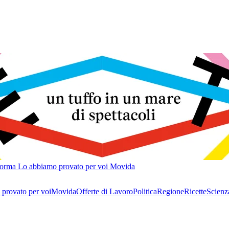
forma
Lo abbiamo provato per voi
Movida
provato per voi
Movida
Offerte di Lavoro
Politica
Regione
Ricette
Scienz