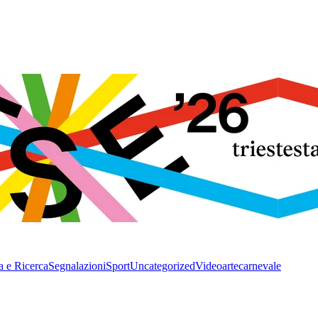
a e Ricerca
Segnalazioni
Sport
Uncategorized
Video
arte
carnevale