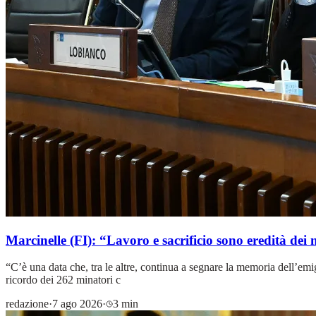
Marcinelle (FI): “Lavoro e sacrificio sono eredità dei 
“C’è una data che, tra le altre, continua a segnare la memoria dell’emig
ricordo dei 262 minatori c
redazione
·
7 ago 2026
·
3 min