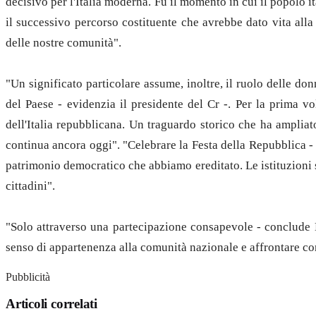
decisivo per l'Italia moderna. Fu il momento in cui il popolo i
il successivo percorso costituente che avrebbe dato vita al
delle nostre comunità".
"Un significato particolare assume, inoltre, il ruolo delle d
del Paese - evidenzia il presidente del Cr -. Per la prima v
dell'Italia repubblicana. Un traguardo storico che ha ampliat
continua ancora oggi". "Celebrare la Festa della Repubblica -
patrimonio democratico che abbiamo ereditato. Le istituzioni 
cittadini".
"Solo attraverso una partecipazione consapevole - conclude Bo
senso di appartenenza alla comunità nazionale e affrontare con 
Pubblicità
Articoli correlati