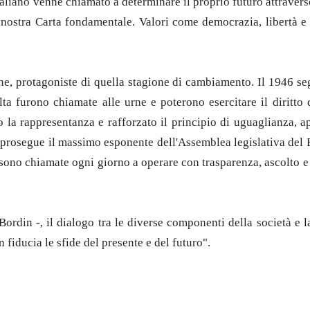
taliano venne chiamato a determinare il proprio futuro attravers
la nostra Carta fondamentale. Valori come democrazia, libertà 
onne, protagoniste di quella stagione di cambiamento. Il 1946 s
olta furono chiamate alle urne e poterono esercitare il diritt
o la rappresentanza e rafforzato il principio di uguaglianza, ap
 prosegue il massimo esponente dell'Assemblea legislativa del Fv
sono chiamate ogni giorno a operare con trasparenza, ascolto e
rdin -, il dialogo tra le diverse componenti della società e la
fiducia le sfide del presente e del futuro".