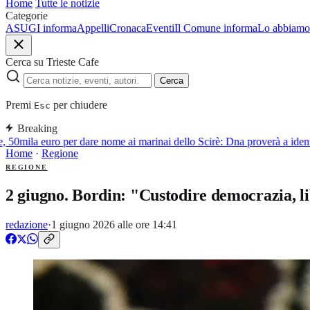
Home
Tutte le notizie
Categorie
ASUGI informa
Appelli
Cronaca
Eventi
Il Comune informa
Lo abbiamo 
Cerca su Trieste Cafe
Cerca
Premi
per chiudere
Esc
Breaking
50mila euro per dare nome ai marinai dello Scirè: Dna proverà a identifi
Home
·
Regione
REGIONE
2 giugno. Bordin: "Custodire democrazia, li
redazione
·
1 giugno 2026 alle ore 14:41