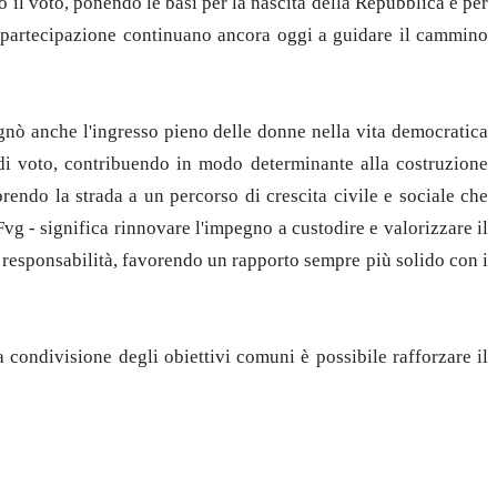
o il voto, ponendo le basi per la nascita della Repubblica e per
e partecipazione continuano ancora oggi a guidare il cammino
egnò anche l'ingresso pieno delle donne nella vita democratica
o di voto, contribuendo in modo determinante alla costruzione
rendo la strada a un percorso di crescita civile e sociale che
g - significa rinnovare l'impegno a custodire e valorizzare il
 responsabilità, favorendo un rapporto sempre più solido con i
 condivisione degli obiettivi comuni è possibile rafforzare il