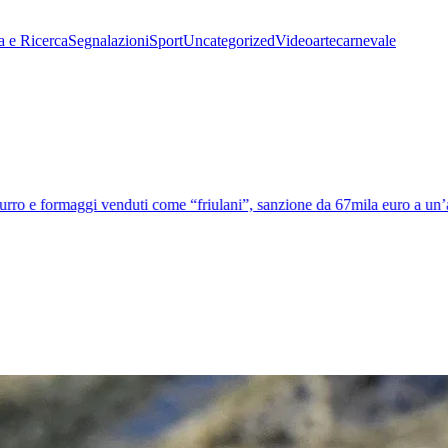
a e Ricerca
Segnalazioni
Sport
Uncategorized
Video
arte
carnevale
o e formaggi venduti come “friulani”, sanzione da 67mila euro a un’azi