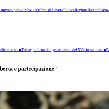
provato per voi
Movida
Offerte di Lavoro
Politica
Regione
Ricette
Scienz
care resti
◆
Trieste, bolletta del gas schizzata del 53% in un anno
◆
Burr
bertà e partecipazione"