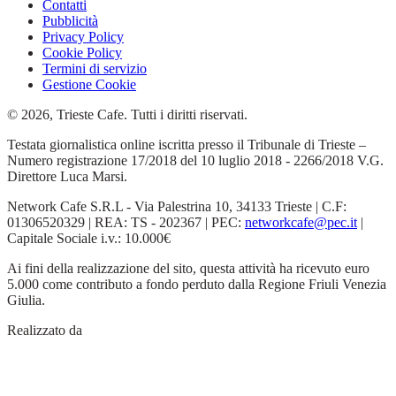
Contatti
Pubblicità
Privacy Policy
Cookie Policy
Termini di servizio
Gestione Cookie
© 2026, Trieste Cafe. Tutti i diritti riservati.
Testata giornalistica online iscritta presso il Tribunale di Trieste –
Numero registrazione 17/2018 del 10 luglio 2018 - 2266/2018 V.G.
Direttore Luca Marsi.
Network Cafe S.R.L - Via Palestrina 10, 34133 Trieste | C.F:
01306520329 | REA: TS - 202367 | PEC:
networkcafe@pec.it
|
Capitale Sociale i.v.: 10.000€
Ai fini della realizzazione del sito, questa attività ha ricevuto euro
5.000 come contributo a fondo perduto dalla Regione Friuli Venezia
Giulia.
Realizzato da