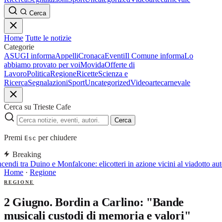
Cerca
Home
Tutte le notizie
Categorie
ASUGI informa
Appelli
Cronaca
Eventi
Il Comune informa
Lo
abbiamo provato per voi
Movida
Offerte di
Lavoro
Politica
Regione
Ricette
Scienza e
Ricerca
Segnalazioni
Sport
Uncategorized
Video
arte
carnevale
Cerca su Trieste Cafe
Cerca
Premi
per chiudere
Esc
Breaking
cendi tra Duino e Monfalcone: elicotteri in azione vicini al viadotto aut
Home
·
Regione
REGIONE
2 Giugno. Bordin a Carlino: "Bande
musicali custodi di memoria e valori"