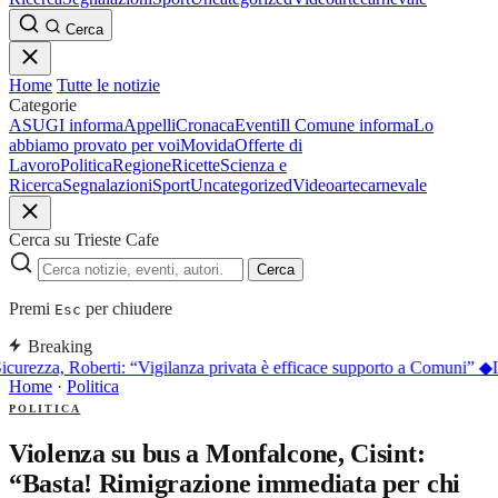
Cerca
Home
Tutte le notizie
Categorie
ASUGI informa
Appelli
Cronaca
Eventi
Il Comune informa
Lo
abbiamo provato per voi
Movida
Offerte di
Lavoro
Politica
Regione
Ricette
Scienza e
Ricerca
Segnalazioni
Sport
Uncategorized
Video
arte
carnevale
Cerca su Trieste Cafe
Cerca
Premi
per chiudere
Esc
Breaking
icurezza, Roberti: “Vigilanza privata è efficace supporto a Comuni”
◆
I
Home
·
Politica
POLITICA
Violenza su bus a Monfalcone, Cisint:
“Basta! Rimigrazione immediata per chi