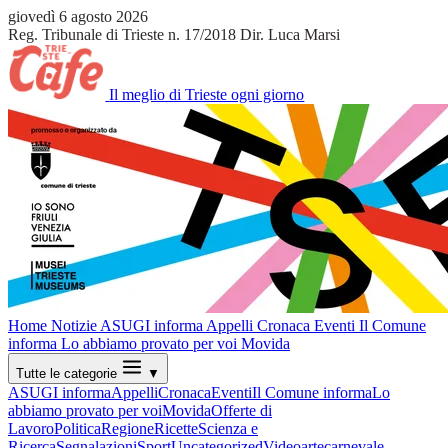
giovedì 6 agosto 2026
Reg. Tribunale di Trieste n. 17/2018
Dir. Luca Marsi
Il meglio di Trieste ogni giorno
Home
Notizie
ASUGI informa
Appelli
Cronaca
Eventi
Il Comune
informa
Lo abbiamo provato per voi
Movida
Tutte le categorie
▼
ASUGI informa
Appelli
Cronaca
Eventi
Il Comune informa
Lo
abbiamo provato per voi
Movida
Offerte di
Lavoro
Politica
Regione
Ricette
Scienza e
Ricerca
Segnalazioni
Sport
Uncategorized
Video
arte
carnevale