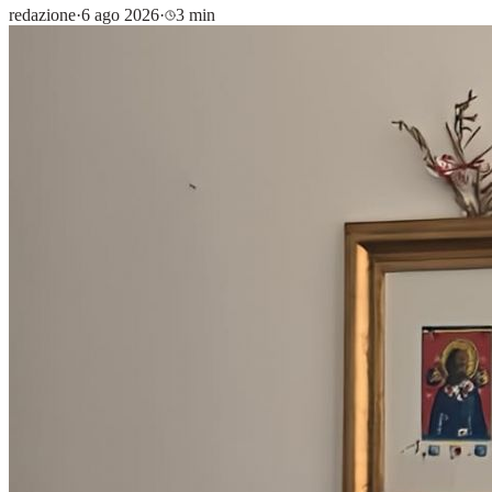
redazione
·
6 ago 2026
·
3 min