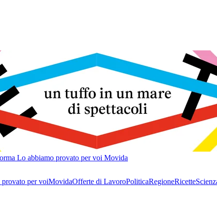
forma
Lo abbiamo provato per voi
Movida
provato per voi
Movida
Offerte di Lavoro
Politica
Regione
Ricette
Scienz