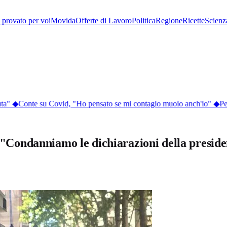
provato per voi
Movida
Offerte di Lavoro
Politica
Regione
Ricette
Scienz
a"
◆
Conte su Covid, "Ho pensato se mi contagio muoio anch'io"
◆
Perc
a: "Condanniamo le dichiarazioni della presid