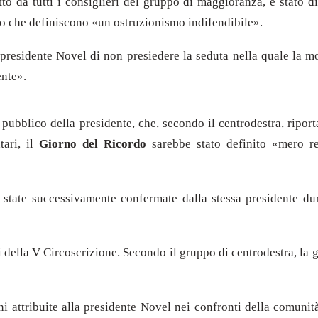
to da tutti i consiglieri del gruppo di maggioranza, è stato d
llo che definiscono «un ostruzionismo indifendibile».
a presidente Novel di non presiedere la seduta nella quale la m
ente».
al pubblico della presidente, che, secondo il centrodestra, ripo
tari, il
Giorno del Ricordo
sarebbe stato definito «mero r
o state successivamente confermate dalla stessa presidente du
 della V Circoscrizione. Secondo il gruppo di centrodestra, la g
attribuite alla presidente Novel nei confronti della comunità 