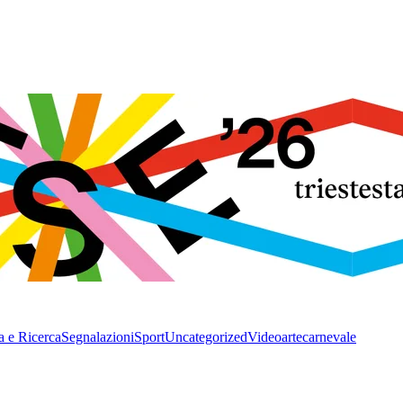
a e Ricerca
Segnalazioni
Sport
Uncategorized
Video
arte
carnevale