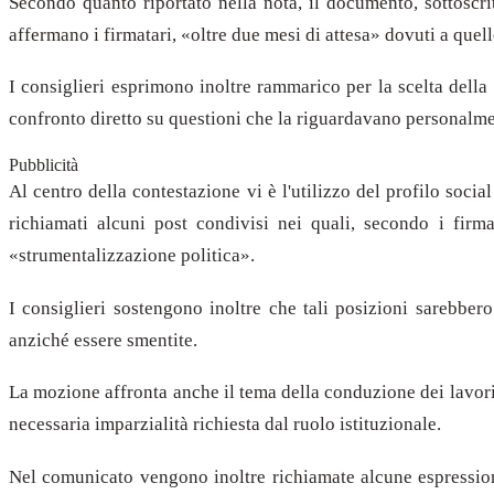
Secondo quanto riportato nella nota, il documento, sottoscrit
affermano i firmatari, «oltre due mesi di attesa» dovuti a que
I consiglieri esprimono inoltre rammarico per la scelta dell
confronto diretto su questioni che la riguardavano personalm
Pubblicità
Al centro della contestazione vi è l'utilizzo del profilo soci
richiamati alcuni post condivisi nei quali, secondo i firma
«strumentalizzazione politica».
I consiglieri sostengono inoltre che tali posizioni sarebber
anziché essere smentite.
La mozione affronta anche il tema della conduzione dei lavori
necessaria imparzialità richiesta dal ruolo istituzionale.
Nel comunicato vengono inoltre richiamate alcune espressioni 