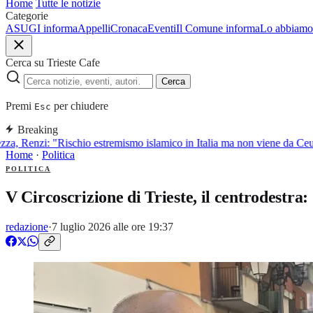
Home
Tutte le notizie
Categorie
ASUGI informa
Appelli
Cronaca
Eventi
Il Comune informa
Lo abbiamo 
Cerca su Trieste Cafe
Cerca
Premi
per chiudere
Esc
Breaking
za, Renzi: "Rischio estremismo islamico in Italia ma non viene da Ceut
Home
·
Politica
POLITICA
V Circoscrizione di Trieste, il centrodestr
redazione
·
7 luglio 2026 alle ore 19:37