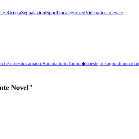
a e Ricerca
Segnalazioni
Sport
Uncategorized
Video
arte
carnevale
hé i triestini amano Barcola tutto l'anno
◆
Trieste, il sogno di un cittad
ente Novel"