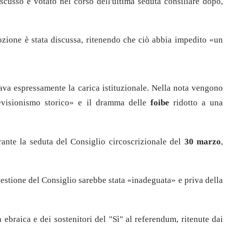
iscusso e votato nel corso dell'ultima seduta consiliare dopo,
ozione è stata discussa, ritenendo che ciò abbia impedito «un
rtava espressamente la carica istituzionale. Nella nota vengono
evisionismo storico» e il dramma delle
foibe
ridotto a una
rante la seduta del Consiglio circoscrizionale del
30 marzo
,
estione del Consiglio sarebbe stata «inadeguata» e priva della
ebraica e dei sostenitori del "Sì" al referendum, ritenute dai