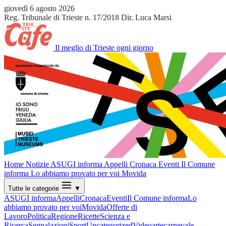
giovedì 6 agosto 2026
Reg. Tribunale di Trieste n. 17/2018
Dir. Luca Marsi
Il meglio di Trieste ogni giorno
Home
Notizie
ASUGI informa
Appelli
Cronaca
Eventi
Il Comune
informa
Lo abbiamo provato per voi
Movida
Tutte le categorie
▼
ASUGI informa
Appelli
Cronaca
Eventi
Il Comune informa
Lo
abbiamo provato per voi
Movida
Offerte di
Lavoro
Politica
Regione
Ricette
Scienza e
Ricerca
Segnalazioni
Sport
Uncategorized
Video
arte
carnevale