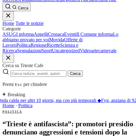
Cerca
Home
Tutte le notizie
Categorie
ASUGI informa
Appelli
Cronaca
Eventi
Il Comune informa
Lo
abbiamo provato per voi
Movida
Offerte di
Lavoro
Politica
Regione
Ricette
Scienza e
Ricerca
Segnalazioni
Sport
Uncategorized
Video
arte
carnevale
Cerca su Trieste Cafe
Cerca
Premi
per chiudere
Esc
Breaking
nda calda per altri 10 giorni, ma con più temporali
◆
Fvg, anziana di 92
Home
·
Politica
POLITICA
“Trieste è antifascista”: promotori presidio
denunciano aggressioni e tensioni dopo la