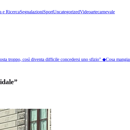
a e Ricerca
Segnalazioni
Sport
Uncategorized
Video
arte
carnevale
sta troppo, così diventa difficile concedersi uno sfizio"
◆
Cosa mangiare a
lidale”