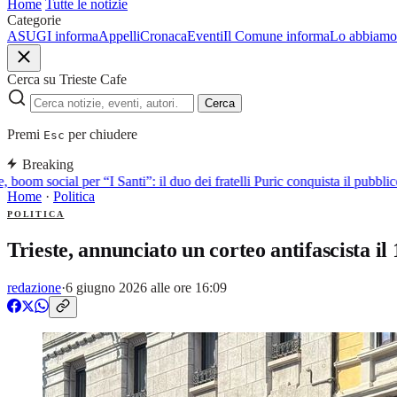
Home
Tutte le notizie
Categorie
ASUGI informa
Appelli
Cronaca
Eventi
Il Comune informa
Lo abbiamo 
Cerca su Trieste Cafe
Cerca
Premi
per chiudere
Esc
Breaking
, boom social per “I Santi”: il duo dei fratelli Puric conquista il pubb
Home
·
Politica
POLITICA
Trieste, annunciato un corteo antifascista il
redazione
·
6 giugno 2026 alle ore 16:09