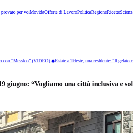
provato per voi
Movida
Offerte di Lavoro
Politica
Regione
Ricette
Scienz
lico con “Messico” (VIDEO)
◆
Estate a Trieste, una residente: "Il gelato co
 19 giugno: “Vogliamo una città inclusiva e so