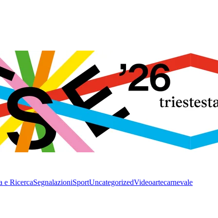
a e Ricerca
Segnalazioni
Sport
Uncategorized
Video
arte
carnevale