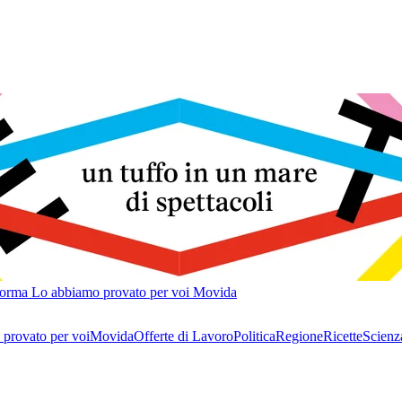
forma
Lo abbiamo provato per voi
Movida
provato per voi
Movida
Offerte di Lavoro
Politica
Regione
Ricette
Scienz