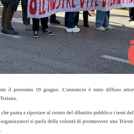
este il prossimo 19 giugno. L’annuncio è stato diffuso attr
 Traiana.
che punta a riportare al centro del dibattito pubblico i temi dell
 organizzatori si parla della volontà di promuovere una Trieste 
.