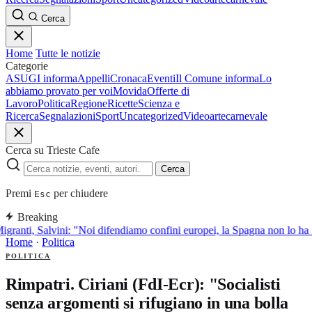
Cerca
Home
Tutte le notizie
Categorie
ASUGI informa
Appelli
Cronaca
Eventi
Il Comune informa
Lo
abbiamo provato per voi
Movida
Offerte di
Lavoro
Politica
Regione
Ricette
Scienza e
Ricerca
Segnalazioni
Sport
Uncategorized
Video
arte
carnevale
Cerca su Trieste Cafe
Cerca
Premi
per chiudere
Esc
Breaking
igranti, Salvini: "Noi difendiamo confini europei, la Spagna non lo ha f
Home
·
Politica
POLITICA
Rimpatri. Ciriani (FdI-Ecr): "Socialisti
senza argomenti si rifugiano in una bolla