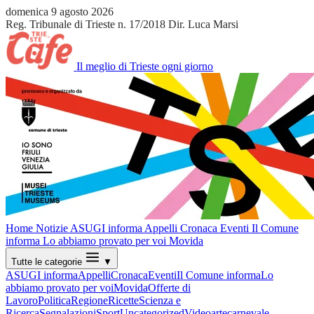
domenica 9 agosto 2026
Reg. Tribunale di Trieste n. 17/2018
Dir. Luca Marsi
Il meglio di Trieste ogni giorno
Home
Notizie
ASUGI informa
Appelli
Cronaca
Eventi
Il Comune
informa
Lo abbiamo provato per voi
Movida
Tutte le categorie
▼
ASUGI informa
Appelli
Cronaca
Eventi
Il Comune informa
Lo
abbiamo provato per voi
Movida
Offerte di
Lavoro
Politica
Regione
Ricette
Scienza e
Ricerca
Segnalazioni
Sport
Uncategorized
Video
arte
carnevale