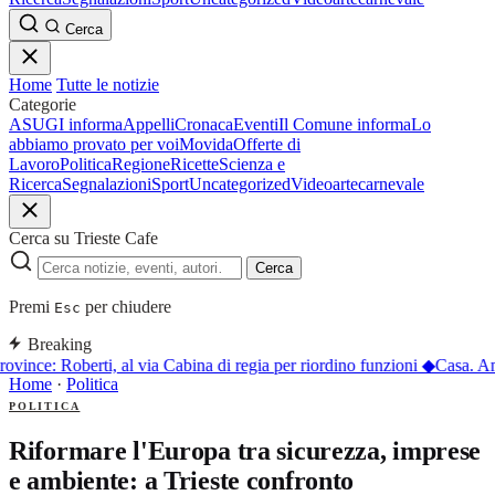
Cerca
Home
Tutte le notizie
Categorie
ASUGI informa
Appelli
Cronaca
Eventi
Il Comune informa
Lo
abbiamo provato per voi
Movida
Offerte di
Lavoro
Politica
Regione
Ricette
Scienza e
Ricerca
Segnalazioni
Sport
Uncategorized
Video
arte
carnevale
Cerca su Trieste Cafe
Cerca
Premi
per chiudere
Esc
Breaking
ovince: Roberti, al via Cabina di regia per riordino funzioni
◆
Casa. Am
Home
·
Politica
POLITICA
Riformare l'Europa tra sicurezza, imprese
e ambiente: a Trieste confronto