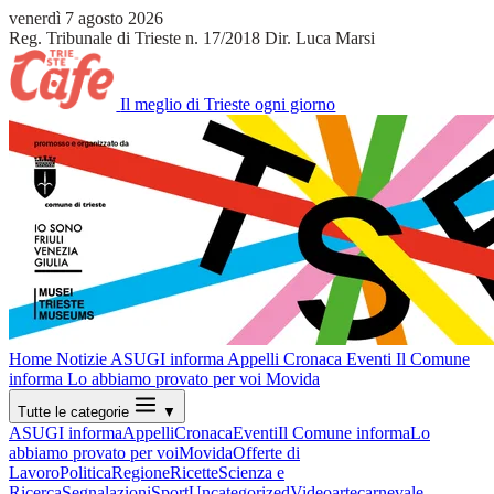
venerdì 7 agosto 2026
Reg. Tribunale di Trieste n. 17/2018
Dir. Luca Marsi
Il meglio di Trieste ogni giorno
Home
Notizie
ASUGI informa
Appelli
Cronaca
Eventi
Il Comune
informa
Lo abbiamo provato per voi
Movida
Tutte le categorie
▼
ASUGI informa
Appelli
Cronaca
Eventi
Il Comune informa
Lo
abbiamo provato per voi
Movida
Offerte di
Lavoro
Politica
Regione
Ricette
Scienza e
Ricerca
Segnalazioni
Sport
Uncategorized
Video
arte
carnevale