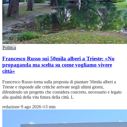
Politica
Francesco Russo sui 50mila alberi a Trieste: «No
propaganda ma scelta su come vogliamo vivere
città»
Francesco Russo torna sulla proposta di piantare 50mila alberi a
Trieste e risponde alle critiche arrivate negli ultimi giorni,
difendendo un progetto che considera concreto, necessario e legato
alla qualità della vita futura della città. L
redazione
·
9 ago 2026
·
3 min