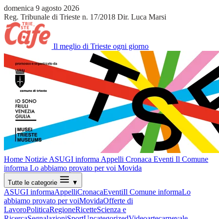
domenica 9 agosto 2026
Reg. Tribunale di Trieste n. 17/2018
Dir. Luca Marsi
Il meglio di Trieste ogni giorno
Home
Notizie
ASUGI informa
Appelli
Cronaca
Eventi
Il Comune
informa
Lo abbiamo provato per voi
Movida
Tutte le categorie
▼
ASUGI informa
Appelli
Cronaca
Eventi
Il Comune informa
Lo
abbiamo provato per voi
Movida
Offerte di
Lavoro
Politica
Regione
Ricette
Scienza e
Ricerca
Segnalazioni
Sport
Uncategorized
Video
arte
carnevale