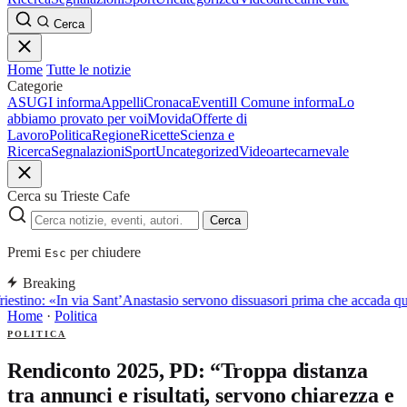
Cerca
Home
Tutte le notizie
Categorie
ASUGI informa
Appelli
Cronaca
Eventi
Il Comune informa
Lo
abbiamo provato per voi
Movida
Offerte di
Lavoro
Politica
Regione
Ricette
Scienza e
Ricerca
Segnalazioni
Sport
Uncategorized
Video
arte
carnevale
Cerca su Trieste Cafe
Cerca
Premi
per chiudere
Esc
Breaking
riestino: «In via Sant’Anastasio servono dissuasori prima che accada q
Home
·
Politica
POLITICA
Rendiconto 2025, PD: “Troppa distanza
tra annunci e risultati, servono chiarezza e