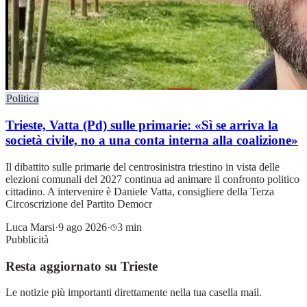
Politica
Trieste, Vatta (Pd) sulle primarie: «Sì se arriva la
società civile, no a una conta interna alla coalizione»
Il dibattito sulle primarie del centrosinistra triestino in vista delle
elezioni comunali del 2027 continua ad animare il confronto politico
cittadino. A intervenire è Daniele Vatta, consigliere della Terza
Circoscrizione del Partito Democr
Luca Marsi
·
9 ago 2026
·
3 min
Pubblicità
Resta aggiornato su Trieste
Le notizie più importanti direttamente nella tua casella mail.