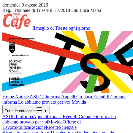
domenica 9 agosto 2026
Reg. Tribunale di Trieste n. 17/2018
Dir. Luca Marsi
Il meglio di Trieste ogni giorno
Home
Notizie
ASUGI informa
Appelli
Cronaca
Eventi
Il Comune
informa
Lo abbiamo provato per voi
Movida
Tutte le categorie
▼
ASUGI informa
Appelli
Cronaca
Eventi
Il Comune informa
Lo
abbiamo provato per voi
Movida
Offerte di
Lavoro
Politica
Regione
Ricette
Scienza e
Ricerca
Segnalazioni
Sport
Uncategorized
Video
arte
carnevale