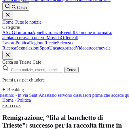
Cerca
Home
Tutte le notizie
Categorie
ASUGI informa
Appelli
Cronaca
Eventi
Il Comune informa
Lo
abbiamo provato per voi
Movida
Offerte di
Lavoro
Politica
Regione
Ricette
Scienza e
Ricerca
Segnalazioni
Sport
Uncategorized
Video
arte
carnevale
Cerca su Trieste Cafe
Cerca
Premi
per chiudere
Esc
Breaking
iestino: «In via Sant’Anastasio servono dissuasori prima che accada q
Home
·
Politica
POLITICA
Remigrazione, “fila al banchetto di
Trieste”: successo per la raccolta firme in