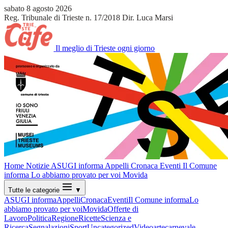
sabato 8 agosto 2026
Reg. Tribunale di Trieste n. 17/2018
Dir. Luca Marsi
Il meglio di Trieste ogni giorno
Home
Notizie
ASUGI informa
Appelli
Cronaca
Eventi
Il Comune
informa
Lo abbiamo provato per voi
Movida
Tutte le categorie
▼
ASUGI informa
Appelli
Cronaca
Eventi
Il Comune informa
Lo
abbiamo provato per voi
Movida
Offerte di
Lavoro
Politica
Regione
Ricette
Scienza e
Ricerca
Segnalazioni
Sport
Uncategorized
Video
arte
carnevale