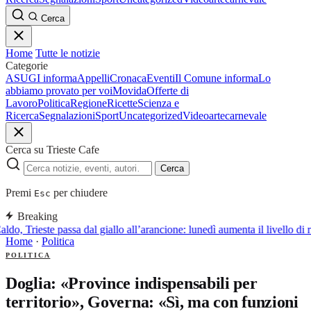
Cerca
Home
Tutte le notizie
Categorie
ASUGI informa
Appelli
Cronaca
Eventi
Il Comune informa
Lo
abbiamo provato per voi
Movida
Offerte di
Lavoro
Politica
Regione
Ricette
Scienza e
Ricerca
Segnalazioni
Sport
Uncategorized
Video
arte
carnevale
Cerca su Trieste Cafe
Cerca
Premi
per chiudere
Esc
Breaking
ldo, Trieste passa dal giallo all’arancione: lunedì aumenta il livello di 
Home
·
Politica
POLITICA
Doglia: «Province indispensabili per
territorio», Governa: «Sì, ma con funzioni