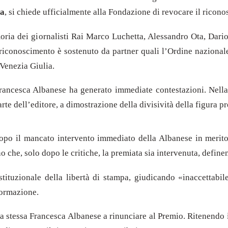
ia
, si chiede ufficialmente alla Fondazione di revocare il ricon
emoria dei giornalisti Rai Marco Luchetta, Alessandro Ota, Da
l riconoscimento è sostenuto da partner quali l’Ordine nazionale
 Venezia Giulia.
Francesca Albanese ha generato immediate contestazioni. Nella 
rte dell’editore, a dimostrazione della divisività della figura p
 dopo il mancato intervento immediato della Albanese in merito
no che, solo dopo le critiche, la premiata sia intervenuta, defin
tituzionale della libertà di stampa, giudicando «inaccettabile»
formazione.
la stessa Francesca Albanese a rinunciare al Premio. Ritenendo 