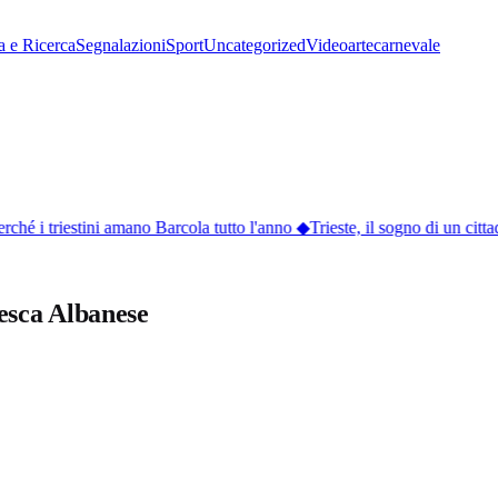
a e Ricerca
Segnalazioni
Sport
Uncategorized
Video
arte
carnevale
ché i triestini amano Barcola tutto l'anno
◆
Trieste, il sogno di un citta
cesca Albanese