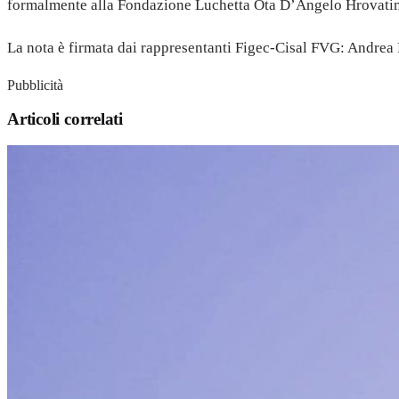
formalmente alla Fondazione Luchetta Ota D’Angelo Hrovatin d
La nota è firmata dai rappresentanti Figec-Cisal FVG: Andrea
Pubblicità
Articoli correlati