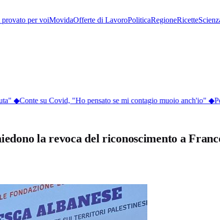
provato per voi
Movida
Offerte di Lavoro
Politica
Regione
Ricette
Scienz
ta"
◆
Conte su Covid, "Ho pensato se mi contagio muoio anch'io"
◆
Per
chiedono la revoca del riconoscimento a Fran