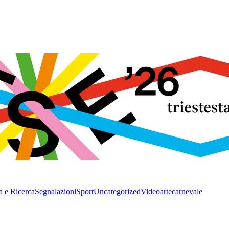
a e Ricerca
Segnalazioni
Sport
Uncategorized
Video
arte
carnevale