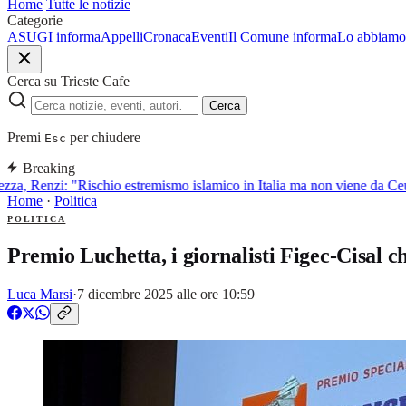
Home
Tutte le notizie
Categorie
ASUGI informa
Appelli
Cronaca
Eventi
Il Comune informa
Lo abbiamo 
Cerca su Trieste Cafe
Cerca
Premi
per chiudere
Esc
Breaking
za, Renzi: "Rischio estremismo islamico in Italia ma non viene da Ceu
Home
·
Politica
POLITICA
Premio Luchetta, i giornalisti Figec-Cisal 
Luca Marsi
·
7 dicembre 2025 alle ore 10:59