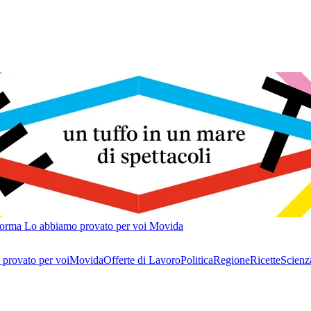
forma
Lo abbiamo provato per voi
Movida
provato per voi
Movida
Offerte di Lavoro
Politica
Regione
Ricette
Scienz