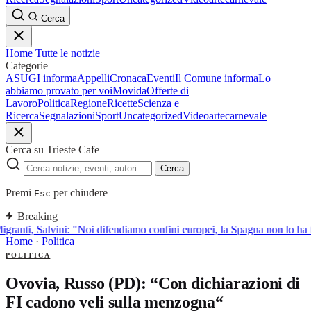
Cerca
Home
Tutte le notizie
Categorie
ASUGI informa
Appelli
Cronaca
Eventi
Il Comune informa
Lo
abbiamo provato per voi
Movida
Offerte di
Lavoro
Politica
Regione
Ricette
Scienza e
Ricerca
Segnalazioni
Sport
Uncategorized
Video
arte
carnevale
Cerca su Trieste Cafe
Cerca
Premi
per chiudere
Esc
Breaking
granti, Salvini: "Noi difendiamo confini europei, la Spagna non lo ha f
Home
·
Politica
POLITICA
Ovovia, Russo (PD): “Con dichiarazioni di
FI cadono veli sulla menzogna“