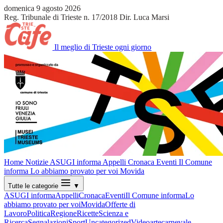
domenica 9 agosto 2026
Reg. Tribunale di Trieste n. 17/2018
Dir. Luca Marsi
Il meglio di Trieste ogni giorno
Home
Notizie
ASUGI informa
Appelli
Cronaca
Eventi
Il Comune
informa
Lo abbiamo provato per voi
Movida
Tutte le categorie
▼
ASUGI informa
Appelli
Cronaca
Eventi
Il Comune informa
Lo
abbiamo provato per voi
Movida
Offerte di
Lavoro
Politica
Regione
Ricette
Scienza e
Ricerca
Segnalazioni
Sport
Uncategorized
Video
arte
carnevale