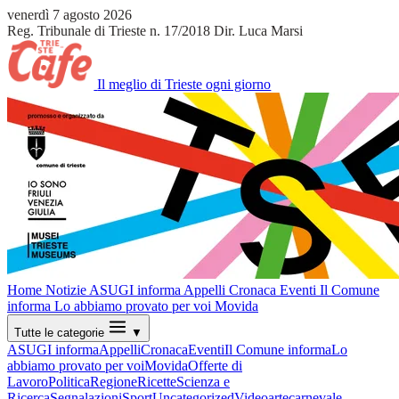
venerdì 7 agosto 2026
Reg. Tribunale di Trieste n. 17/2018
Dir. Luca Marsi
Il meglio di Trieste ogni giorno
Home
Notizie
ASUGI informa
Appelli
Cronaca
Eventi
Il Comune
informa
Lo abbiamo provato per voi
Movida
Tutte le categorie
▼
ASUGI informa
Appelli
Cronaca
Eventi
Il Comune informa
Lo
abbiamo provato per voi
Movida
Offerte di
Lavoro
Politica
Regione
Ricette
Scienza e
Ricerca
Segnalazioni
Sport
Uncategorized
Video
arte
carnevale