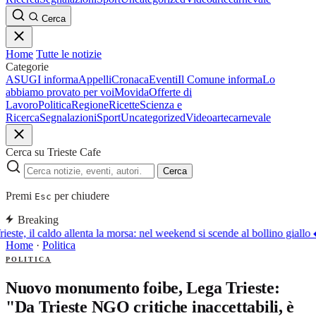
Cerca
Home
Tutte le notizie
Categorie
ASUGI informa
Appelli
Cronaca
Eventi
Il Comune informa
Lo
abbiamo provato per voi
Movida
Offerte di
Lavoro
Politica
Regione
Ricette
Scienza e
Ricerca
Segnalazioni
Sport
Uncategorized
Video
arte
carnevale
Cerca su Trieste Cafe
Cerca
Premi
per chiudere
Esc
Breaking
ieste, il caldo allenta la morsa: nel weekend si scende al bollino giallo
Home
·
Politica
POLITICA
Nuovo monumento foibe, Lega Trieste:
"Da Trieste NGO critiche inaccettabili, è