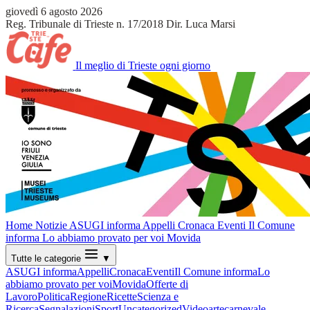
giovedì 6 agosto 2026
Reg. Tribunale di Trieste n. 17/2018
Dir. Luca Marsi
Il meglio di Trieste ogni giorno
Home
Notizie
ASUGI informa
Appelli
Cronaca
Eventi
Il Comune
informa
Lo abbiamo provato per voi
Movida
Tutte le categorie
▼
ASUGI informa
Appelli
Cronaca
Eventi
Il Comune informa
Lo
abbiamo provato per voi
Movida
Offerte di
Lavoro
Politica
Regione
Ricette
Scienza e
Ricerca
Segnalazioni
Sport
Uncategorized
Video
arte
carnevale