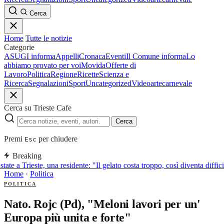
Cerca
Home
Tutte le notizie
Categorie
ASUGI informa
Appelli
Cronaca
Eventi
Il Comune informa
Lo
abbiamo provato per voi
Movida
Offerte di
Lavoro
Politica
Regione
Ricette
Scienza e
Ricerca
Segnalazioni
Sport
Uncategorized
Video
arte
carnevale
Cerca su Trieste Cafe
Cerca
Premi
per chiudere
Esc
Breaking
tate a Trieste, una residente: "Il gelato costa troppo, così diventa diffi
Home
·
Politica
POLITICA
Nato. Rojc (Pd), "Meloni lavori per un'
Europa più unita e forte"