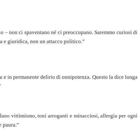
rano – non ci spaventano né ci preoccupano. Saremmo curiosi di
e giuridica, non un attacco politico.”
ima e in permanente delirio di onnipotenza. Questo la dice lunga
”
ano vittimismo, toni arroganti e minacciosi, allergia per ogni
e paura.”