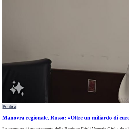
Politica
Manovra regionale, Russo: «Oltre un miliardo di euro,
La manovra di assestamento della Regione Friuli Venezia Giulia da olt