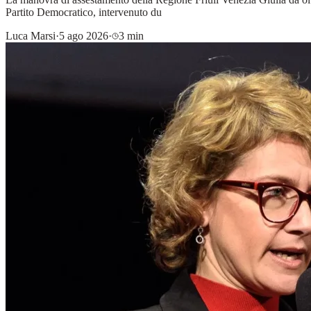
Partito Democratico, intervenuto du
Luca Marsi
·
5 ago 2026
·
3 min