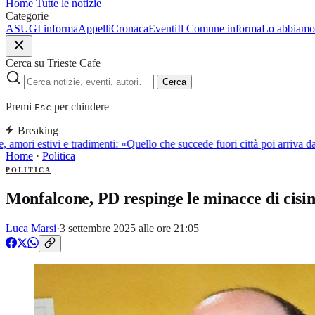
Home
Tutte le notizie
Categorie
ASUGI informa
Appelli
Cronaca
Eventi
Il Comune informa
Lo abbiamo 
Cerca su Trieste Cafe
Cerca
Premi
per chiudere
Esc
Breaking
, amori estivi e tradimenti: «Quello che succede fuori città poi arriva 
Home
·
Politica
POLITICA
Monfalcone, PD respinge le minacce di cisi
Luca Marsi
·
3 settembre 2025 alle ore 21:05