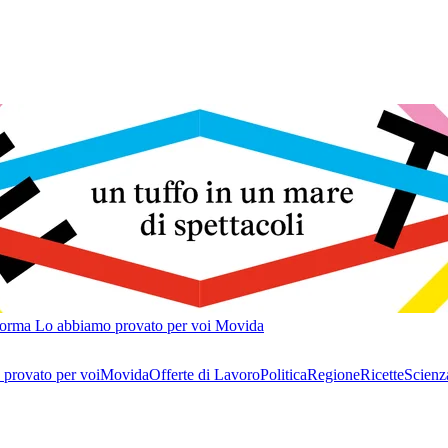
forma
Lo abbiamo provato per voi
Movida
provato per voi
Movida
Offerte di Lavoro
Politica
Regione
Ricette
Scienz