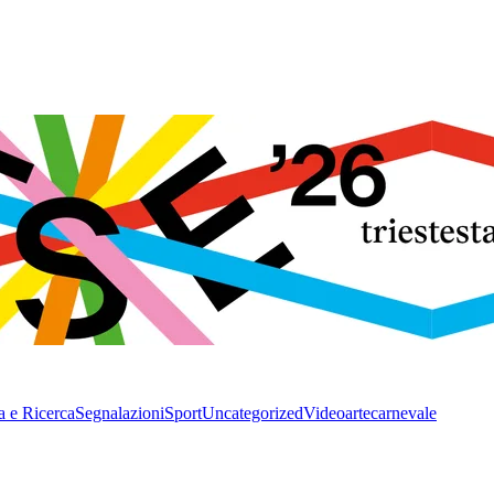
a e Ricerca
Segnalazioni
Sport
Uncategorized
Video
arte
carnevale