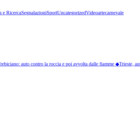
a e Ricerca
Segnalazioni
Sport
Uncategorized
Video
arte
carnevale
rebiciano: auto contro la roccia e poi avvolta dalle fiamme
◆
Trieste, aut