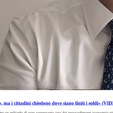
 ma i cittadini chiedono dove siano finiti i soldi» (VI
re un miliardo di euro rappresenta uno dei provvedimenti economici più 