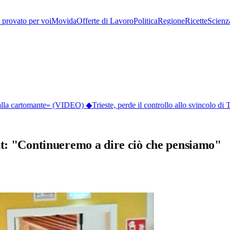
provato per voi
Movida
Offerte di Lavoro
Politica
Regione
Ricette
Scienz
dalla cartomante» (VIDEO)
◆
Trieste, perde il controllo allo svincolo di T
nt: "Continueremo a dire ciò che pensiamo"