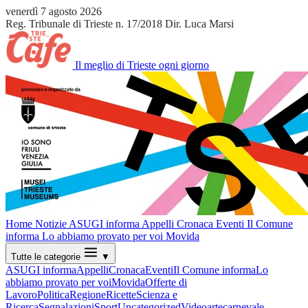
venerdì 7 agosto 2026
Reg. Tribunale di Trieste n. 17/2018
Dir. Luca Marsi
Il meglio di Trieste ogni giorno
Home
Notizie
ASUGI informa
Appelli
Cronaca
Eventi
Il Comune
informa
Lo abbiamo provato per voi
Movida
Tutte le categorie
▼
ASUGI informa
Appelli
Cronaca
Eventi
Il Comune informa
Lo
abbiamo provato per voi
Movida
Offerte di
Lavoro
Politica
Regione
Ricette
Scienza e
Ricerca
Segnalazioni
Sport
Uncategorized
Video
arte
carnevale