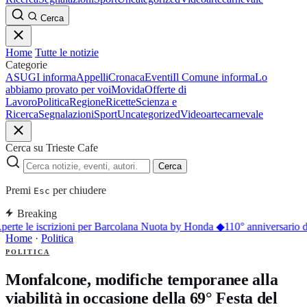
Cerca
Home
Tutte le notizie
Categorie
ASUGI informa
Appelli
Cronaca
Eventi
Il Comune informa
Lo
abbiamo provato per voi
Movida
Offerte di
Lavoro
Politica
Regione
Ricette
Scienza e
Ricerca
Segnalazioni
Sport
Uncategorized
Video
arte
carnevale
Cerca su Trieste Cafe
Cerca
Premi
per chiudere
Esc
Breaking
erte le iscrizioni per Barcolana Nuota by Honda
◆
110° anniversario d
Home
·
Politica
POLITICA
Monfalcone, modifiche temporanee alla
viabilità in occasione della 69° Festa del