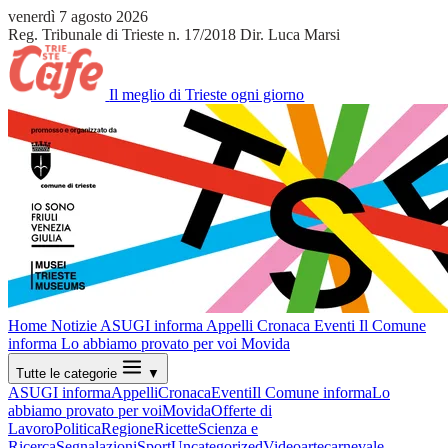
venerdì 7 agosto 2026
Reg. Tribunale di Trieste n. 17/2018
Dir. Luca Marsi
Il meglio di Trieste ogni giorno
Home
Notizie
ASUGI informa
Appelli
Cronaca
Eventi
Il Comune
informa
Lo abbiamo provato per voi
Movida
Tutte le categorie
▼
ASUGI informa
Appelli
Cronaca
Eventi
Il Comune informa
Lo
abbiamo provato per voi
Movida
Offerte di
Lavoro
Politica
Regione
Ricette
Scienza e
Ricerca
Segnalazioni
Sport
Uncategorized
Video
arte
carnevale