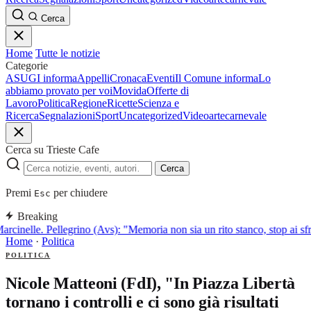
Cerca
Home
Tutte le notizie
Categorie
ASUGI informa
Appelli
Cronaca
Eventi
Il Comune informa
Lo
abbiamo provato per voi
Movida
Offerte di
Lavoro
Politica
Regione
Ricette
Scienza e
Ricerca
Segnalazioni
Sport
Uncategorized
Video
arte
carnevale
Cerca su Trieste Cafe
Cerca
Premi
per chiudere
Esc
Breaking
arcinelle. Pellegrino (Avs): "Memoria non sia un rito stanco, stop ai sfr
Home
·
Politica
POLITICA
Nicole Matteoni (FdI), "In Piazza Libertà
tornano i controlli e ci sono già risultati