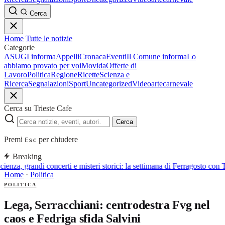
Cerca
Home
Tutte le notizie
Categorie
ASUGI informa
Appelli
Cronaca
Eventi
Il Comune informa
Lo
abbiamo provato per voi
Movida
Offerte di
Lavoro
Politica
Regione
Ricette
Scienza e
Ricerca
Segnalazioni
Sport
Uncategorized
Video
arte
carnevale
Cerca su Trieste Cafe
Cerca
Premi
per chiudere
Esc
Breaking
ienza, grandi concerti e misteri storici: la settimana di Ferragosto con T
Home
·
Politica
POLITICA
Lega, Serracchiani: centrodestra Fvg nel
caos e Fedriga sfida Salvini