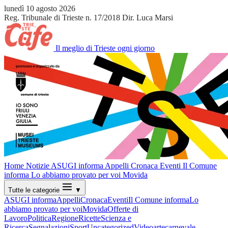
lunedì 10 agosto 2026
Reg. Tribunale di Trieste n. 17/2018
Dir. Luca Marsi
Il meglio di Trieste ogni giorno
Home
Notizie
ASUGI informa
Appelli
Cronaca
Eventi
Il Comune
informa
Lo abbiamo provato per voi
Movida
Tutte le categorie
▼
ASUGI informa
Appelli
Cronaca
Eventi
Il Comune informa
Lo
abbiamo provato per voi
Movida
Offerte di
Lavoro
Politica
Regione
Ricette
Scienza e
Ricerca
Segnalazioni
Sport
Uncategorized
Video
arte
carnevale