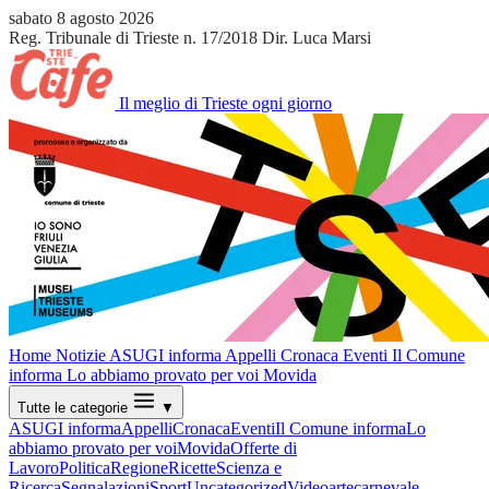
sabato 8 agosto 2026
Reg. Tribunale di Trieste n. 17/2018
Dir. Luca Marsi
Il meglio di Trieste ogni giorno
Home
Notizie
ASUGI informa
Appelli
Cronaca
Eventi
Il Comune
informa
Lo abbiamo provato per voi
Movida
Tutte le categorie
▼
ASUGI informa
Appelli
Cronaca
Eventi
Il Comune informa
Lo
abbiamo provato per voi
Movida
Offerte di
Lavoro
Politica
Regione
Ricette
Scienza e
Ricerca
Segnalazioni
Sport
Uncategorized
Video
arte
carnevale