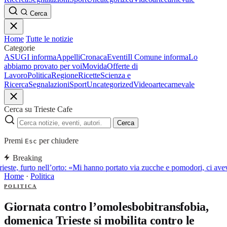
Cerca
Home
Tutte le notizie
Categorie
ASUGI informa
Appelli
Cronaca
Eventi
Il Comune informa
Lo
abbiamo provato per voi
Movida
Offerte di
Lavoro
Politica
Regione
Ricette
Scienza e
Ricerca
Segnalazioni
Sport
Uncategorized
Video
arte
carnevale
Cerca su Trieste Cafe
Cerca
Premi
per chiudere
Esc
Breaking
ieste, furto nell’orto: «Mi hanno portato via zucche e pomodori, ci av
Home
·
Politica
POLITICA
Giornata contro l’omolesbobitransfobia,
domenica Trieste si mobilita contro le