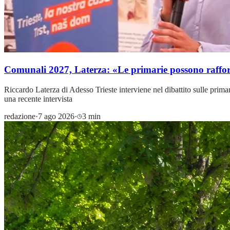
Comunali 2027, Laterza: «Le primarie possono rafforz
Riccardo Laterza di Adesso Trieste interviene nel dibattito sulle primar
una recente intervista
redazione
·
7 ago 2026
·
3 min