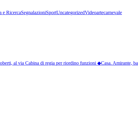
a e Ricerca
Segnalazioni
Sport
Uncategorized
Video
arte
carnevale
rti, al via Cabina di regia per riordino funzioni
◆
Casa. Amirante, band