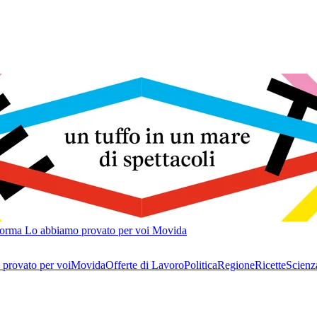
forma
Lo abbiamo provato per voi
Movida
provato per voi
Movida
Offerte di Lavoro
Politica
Regione
Ricette
Scienz