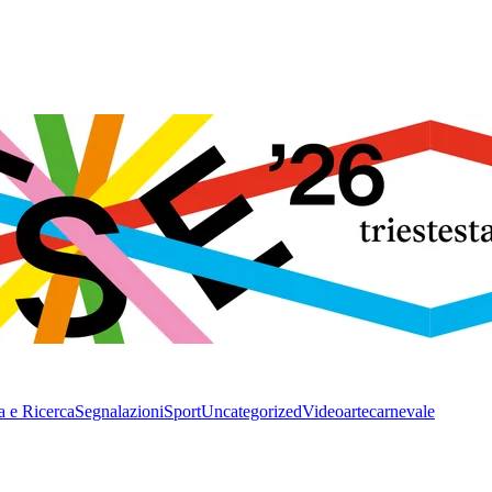
a e Ricerca
Segnalazioni
Sport
Uncategorized
Video
arte
carnevale