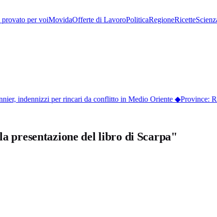
provato per voi
Movida
Offerte di Lavoro
Politica
Regione
Ricette
Scienz
er, indennizzi per rincari da conflitto in Medio Oriente
◆
Province: Robe
la presentazione del libro di Scarpa"