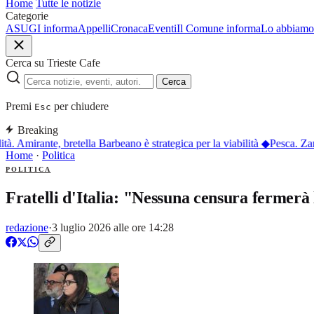
Home
Tutte le notizie
Categorie
ASUGI informa
Appelli
Cronaca
Eventi
Il Comune informa
Lo abbiamo 
Cerca su Trieste Cafe
Cerca
Premi
per chiudere
Esc
Breaking
à. Amirante, bretella Barbeano è strategica per la viabilità
◆
Pesca. Zanni
Home
·
Politica
POLITICA
Fratelli d'Italia: "Nessuna censura fermerà 
redazione
·
3 luglio 2026 alle ore 14:28