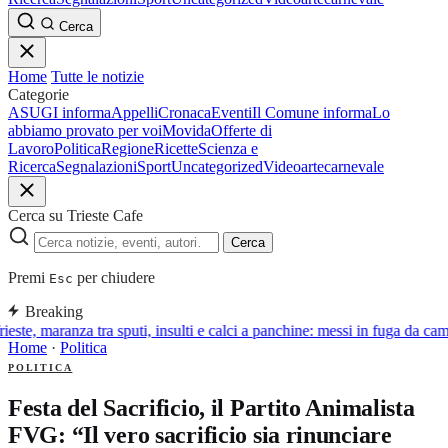
Cerca
Home
Tutte le notizie
Categorie
ASUGI informa
Appelli
Cronaca
Eventi
Il Comune informa
Lo
abbiamo provato per voi
Movida
Offerte di
Lavoro
Politica
Regione
Ricette
Scienza e
Ricerca
Segnalazioni
Sport
Uncategorized
Video
arte
carnevale
Cerca su Trieste Cafe
Cerca
Premi
per chiudere
Esc
Breaking
ieste, maranza tra sputi, insulti e calci a panchine: messi in fuga da cam
Home
·
Politica
POLITICA
Festa del Sacrificio, il Partito Animalista
FVG: “Il vero sacrificio sia rinunciare