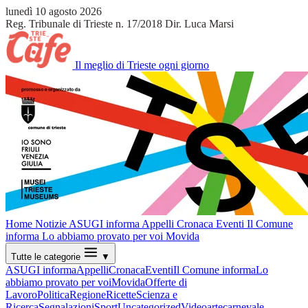
lunedì 10 agosto 2026
Reg. Tribunale di Trieste n. 17/2018
Dir. Luca Marsi
Il meglio di Trieste ogni giorno
Home
Notizie
ASUGI informa
Appelli
Cronaca
Eventi
Il Comune
informa
Lo abbiamo provato per voi
Movida
Tutte le categorie
▼
ASUGI informa
Appelli
Cronaca
Eventi
Il Comune informa
Lo
abbiamo provato per voi
Movida
Offerte di
Lavoro
Politica
Regione
Ricette
Scienza e
Ricerca
Segnalazioni
Sport
Uncategorized
Video
arte
carnevale