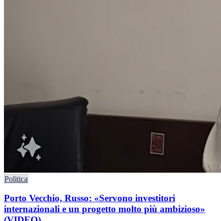
Politica
Porto Vecchio, Russo: «Servono investitori
internazionali e un progetto molto più ambizioso»
(VIDEO)