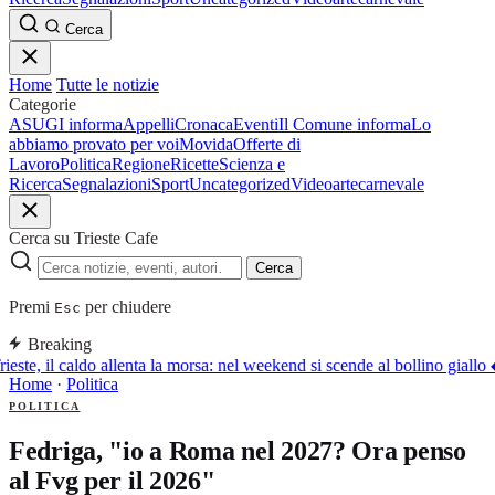
Cerca
Home
Tutte le notizie
Categorie
ASUGI informa
Appelli
Cronaca
Eventi
Il Comune informa
Lo
abbiamo provato per voi
Movida
Offerte di
Lavoro
Politica
Regione
Ricette
Scienza e
Ricerca
Segnalazioni
Sport
Uncategorized
Video
arte
carnevale
Cerca su Trieste Cafe
Cerca
Premi
per chiudere
Esc
Breaking
rieste, il caldo allenta la morsa: nel weekend si scende al bollino giallo
Home
·
Politica
POLITICA
Fedriga, "io a Roma nel 2027? Ora penso
al Fvg per il 2026"