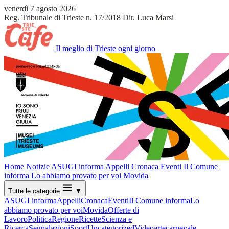
venerdì 7 agosto 2026
Reg. Tribunale di Trieste n. 17/2018
Dir. Luca Marsi
Il meglio di Trieste ogni giorno
Home
Notizie
ASUGI informa
Appelli
Cronaca
Eventi
Il Comune
informa
Lo abbiamo provato per voi
Movida
Tutte le categorie
▼
ASUGI informa
Appelli
Cronaca
Eventi
Il Comune informa
Lo
abbiamo provato per voi
Movida
Offerte di
Lavoro
Politica
Regione
Ricette
Scienza e
Ricerca
Segnalazioni
Sport
Uncategorized
Video
arte
carnevale