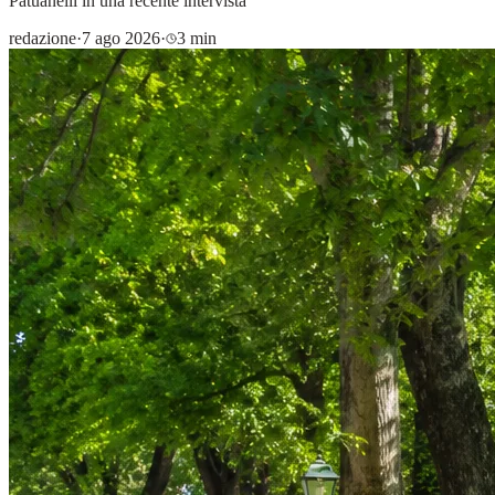
Patuanelli in una recente intervista
redazione
·
7 ago 2026
·
3 min