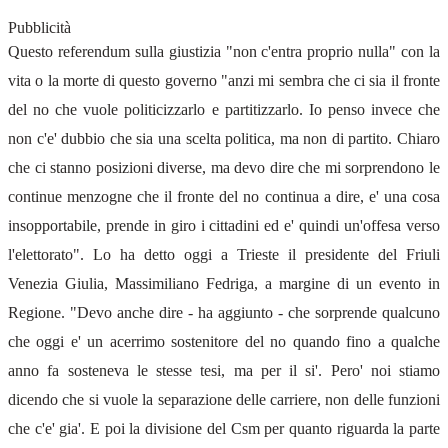
Pubblicità
Questo referendum sulla giustizia "non c'entra proprio nulla" con la
vita o la morte di questo governo "anzi mi sembra che ci sia il fronte
del no che vuole politicizzarlo e partitizzarlo. Io penso invece che
non c'e' dubbio che sia una scelta politica, ma non di partito. Chiaro
che ci stanno posizioni diverse, ma devo dire che mi sorprendono le
continue menzogne che il fronte del no continua a dire, e' una cosa
insopportabile, prende in giro i cittadini ed e' quindi un'offesa verso
l'elettorato". Lo ha detto oggi a Trieste il presidente del Friuli
Venezia Giulia, Massimiliano Fedriga, a margine di un evento in
Regione. "Devo anche dire - ha aggiunto - che sorprende qualcuno
che oggi e' un acerrimo sostenitore del no quando fino a qualche
anno fa sosteneva le stesse tesi, ma per il si'. Pero' noi stiamo
dicendo che si vuole la separazione delle carriere, non delle funzioni
che c'e' gia'. E poi la divisione del Csm per quanto riguarda la parte