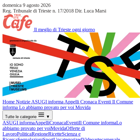
domenica 9 agosto 2026
Reg. Tribunale di Trieste n. 17/2018
Dir. Luca Marsi
Il meglio di Trieste ogni giorno
Home
Notizie
ASUGI informa
Appelli
Cronaca
Eventi
Il Comune
informa
Lo abbiamo provato per voi
Movida
Tutte le categorie
▼
ASUGI informa
Appelli
Cronaca
Eventi
Il Comune informa
Lo
abbiamo provato per voi
Movida
Offerte di
Lavoro
Politica
Regione
Ricette
Scienza e
Ricerca
Segnalazioni
Sport
Uncategorized
Video
arte
carnevale