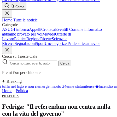
Cerca
Home
Tutte le notizie
Categorie
ASUGI informa
Appelli
Cronaca
Eventi
Il Comune informa
Lo
abbiamo provato per voi
Movida
Offerte di
Lavoro
Politica
Regione
Ricette
Scienza e
Ricerca
Segnalazioni
Sport
Uncategorized
Video
arte
carnevale
Cerca su Trieste Cafe
Cerca
Premi
per chiudere
Esc
Breaking
i tuffa nel lago e non riemerge, morto 24enne statunitense
◆
Incendio an
Home
·
Politica
POLITICA
Fedriga: "Il referendum non centra nulla
con la vita del governo"