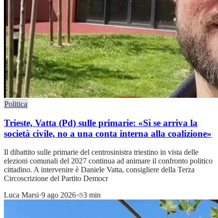
Politica
Trieste, Vatta (Pd) sulle primarie: «Sì se arriva la
società civile, no a una conta interna alla coalizione»
Il dibattito sulle primarie del centrosinistra triestino in vista delle
elezioni comunali del 2027 continua ad animare il confronto politico
cittadino. A intervenire è Daniele Vatta, consigliere della Terza
Circoscrizione del Partito Democr
Luca Marsi
·
9 ago 2026
·
3 min