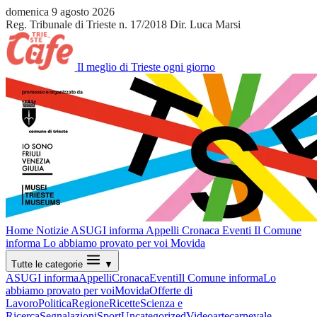
domenica 9 agosto 2026
Reg. Tribunale di Trieste n. 17/2018
Dir. Luca Marsi
Il meglio di Trieste ogni giorno
Home
Notizie
ASUGI informa
Appelli
Cronaca
Eventi
Il Comune
informa
Lo abbiamo provato per voi
Movida
Tutte le categorie
▼
ASUGI informa
Appelli
Cronaca
Eventi
Il Comune informa
Lo
abbiamo provato per voi
Movida
Offerte di
Lavoro
Politica
Regione
Ricette
Scienza e
Ricerca
Segnalazioni
Sport
Uncategorized
Video
arte
carnevale