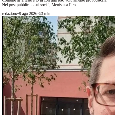
Comune di Trieste e lo fa con una foto volutamente provocatoria.
Nel post pubblicato sui social, Menis usa l’iro
redazione
·
9 ago 2026
·
3 min