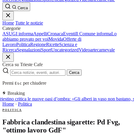
Cerca
Home
Tutte le notizie
Categorie
ASUGI informa
Appelli
Cronaca
Eventi
Il Comune informa
Lo
abbiamo provato per voi
Movida
Offerte di
Lavoro
Politica
Regione
Ricette
Scienza e
Ricerca
Segnalazioni
Sport
Uncategorized
Video
arte
carnevale
Cerca su Trieste Cafe
Cerca
Premi
per chiudere
Esc
Breaking
riestino critica le nuove oasi d’ombra: «Gli alberi in vaso non bastano,
Home
·
Politica
POLITICA
Fabbrica clandestina sigarette: Pd Fvg,
"ottimo lavoro GdF"