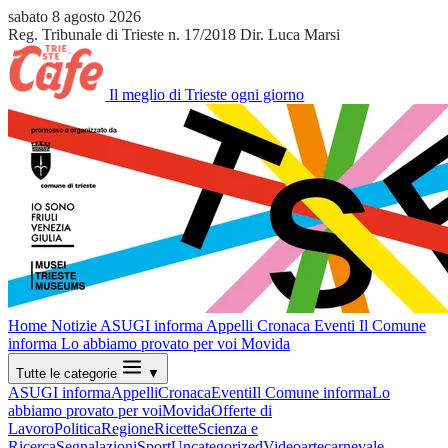
sabato 8 agosto 2026
Reg. Tribunale di Trieste n. 17/2018
Dir. Luca Marsi
Il meglio di Trieste ogni giorno
Home
Notizie
ASUGI informa
Appelli
Cronaca
Eventi
Il Comune
informa
Lo abbiamo provato per voi
Movida
Tutte le categorie
▼
ASUGI informa
Appelli
Cronaca
Eventi
Il Comune informa
Lo
abbiamo provato per voi
Movida
Offerte di
Lavoro
Politica
Regione
Ricette
Scienza e
Ricerca
Segnalazioni
Sport
Uncategorized
Video
arte
carnevale