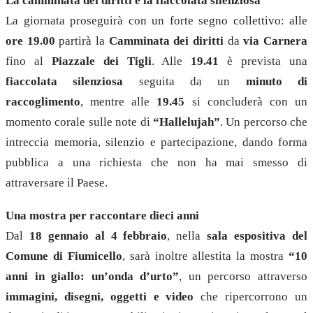
La camminata dei diritti e la fiaccolata silenziosa
La giornata proseguirà con un forte segno collettivo: alle
ore 19.00
partirà la
Camminata dei diritti
da
via Carnera
fino al
Piazzale dei Tigli
. Alle
19.41
è prevista una
fiaccolata silenziosa
seguita da un
minuto di
raccoglimento
, mentre alle
19.45
si concluderà con un
momento corale sulle note di
“Hallelujah”
. Un percorso che
intreccia memoria, silenzio e partecipazione, dando forma
pubblica a una richiesta che non ha mai smesso di
attraversare il Paese.
Una mostra per raccontare dieci anni
Dal
18 gennaio al 4 febbraio
, nella
sala espositiva del
Comune di Fiumicello
, sarà inoltre allestita la mostra
“10
anni in giallo: un’onda d’urto”
, un percorso attraverso
immagini, disegni, oggetti e video
che ripercorrono un