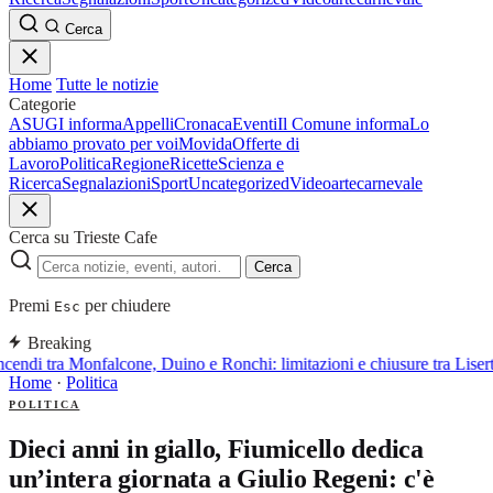
Cerca
Home
Tutte le notizie
Categorie
ASUGI informa
Appelli
Cronaca
Eventi
Il Comune informa
Lo
abbiamo provato per voi
Movida
Offerte di
Lavoro
Politica
Regione
Ricette
Scienza e
Ricerca
Segnalazioni
Sport
Uncategorized
Video
arte
carnevale
Cerca su Trieste Cafe
Cerca
Premi
per chiudere
Esc
Breaking
ncendi tra Monfalcone, Duino e Ronchi: limitazioni e chiusure tra Liser
Home
·
Politica
POLITICA
Dieci anni in giallo, Fiumicello dedica
un’intera giornata a Giulio Regeni: c'è