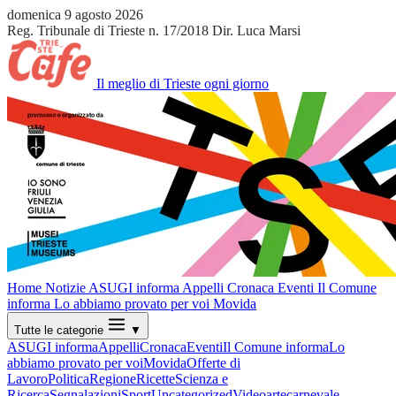
domenica 9 agosto 2026
Reg. Tribunale di Trieste n. 17/2018
Dir. Luca Marsi
Il meglio di Trieste ogni giorno
Home
Notizie
ASUGI informa
Appelli
Cronaca
Eventi
Il Comune
informa
Lo abbiamo provato per voi
Movida
Tutte le categorie
▼
ASUGI informa
Appelli
Cronaca
Eventi
Il Comune informa
Lo
abbiamo provato per voi
Movida
Offerte di
Lavoro
Politica
Regione
Ricette
Scienza e
Ricerca
Segnalazioni
Sport
Uncategorized
Video
arte
carnevale