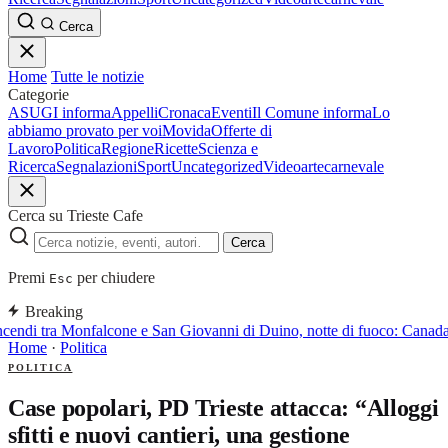
Cerca
Home
Tutte le notizie
Categorie
ASUGI informa
Appelli
Cronaca
Eventi
Il Comune informa
Lo
abbiamo provato per voi
Movida
Offerte di
Lavoro
Politica
Regione
Ricette
Scienza e
Ricerca
Segnalazioni
Sport
Uncategorized
Video
arte
carnevale
Cerca su Trieste Cafe
Cerca
Premi
per chiudere
Esc
Breaking
cendi tra Monfalcone e San Giovanni di Duino, notte di fuoco: Canadair
Home
·
Politica
POLITICA
Case popolari, PD Trieste attacca: “Alloggi
sfitti e nuovi cantieri, una gestione