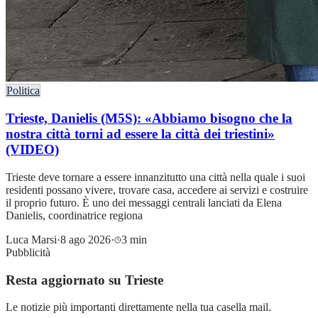
Politica
Trieste, Danielis (M5S): «Abbiamo bisogno che la
nostra città torni ad essere la città dei triestini»
(VIDEO)
Trieste deve tornare a essere innanzitutto una città nella quale i suoi
residenti possano vivere, trovare casa, accedere ai servizi e costruire
il proprio futuro. È uno dei messaggi centrali lanciati da Elena
Danielis, coordinatrice regiona
Luca Marsi
·
8 ago 2026
·
3 min
Pubblicità
Resta aggiornato su Trieste
Le notizie più importanti direttamente nella tua casella mail.