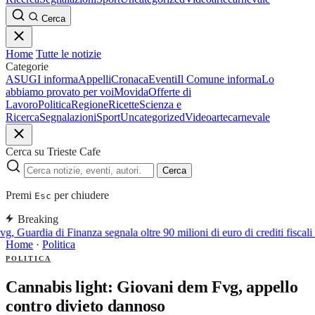
Cerca
Home
Tutte le notizie
Categorie
ASUGI informa
Appelli
Cronaca
Eventi
Il Comune informa
Lo
abbiamo provato per voi
Movida
Offerte di
Lavoro
Politica
Regione
Ricette
Scienza e
Ricerca
Segnalazioni
Sport
Uncategorized
Video
arte
carnevale
Cerca su Trieste Cafe
Cerca
Premi
per chiudere
Esc
Breaking
g, Guardia di Finanza segnala oltre 90 milioni di euro di crediti fiscali 
Home
·
Politica
POLITICA
Cannabis light: Giovani dem Fvg, appello
contro divieto dannoso