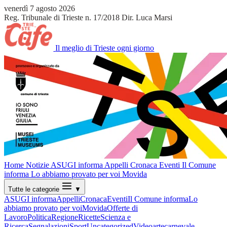
venerdì 7 agosto 2026
Reg. Tribunale di Trieste n. 17/2018
Dir. Luca Marsi
Il meglio di Trieste ogni giorno
Home
Notizie
ASUGI informa
Appelli
Cronaca
Eventi
Il Comune
informa
Lo abbiamo provato per voi
Movida
Tutte le categorie
▼
ASUGI informa
Appelli
Cronaca
Eventi
Il Comune informa
Lo
abbiamo provato per voi
Movida
Offerte di
Lavoro
Politica
Regione
Ricette
Scienza e
Ricerca
Segnalazioni
Sport
Uncategorized
Video
arte
carnevale