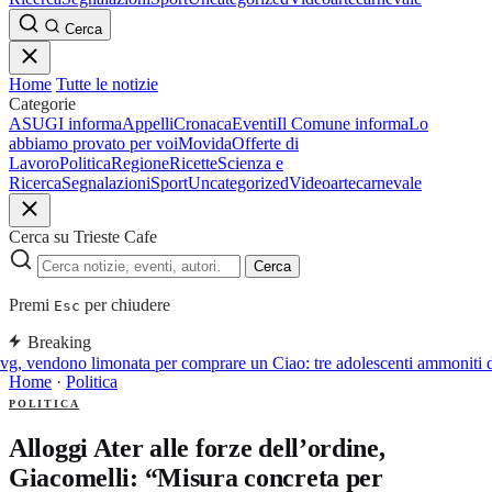
Cerca
Home
Tutte le notizie
Categorie
ASUGI informa
Appelli
Cronaca
Eventi
Il Comune informa
Lo
abbiamo provato per voi
Movida
Offerte di
Lavoro
Politica
Regione
Ricette
Scienza e
Ricerca
Segnalazioni
Sport
Uncategorized
Video
arte
carnevale
Cerca su Trieste Cafe
Cerca
Premi
per chiudere
Esc
Breaking
vg, vendono limonata per comprare un Ciao: tre adolescenti ammoniti da
Home
·
Politica
POLITICA
Alloggi Ater alle forze dell’ordine,
Giacomelli: “Misura concreta per