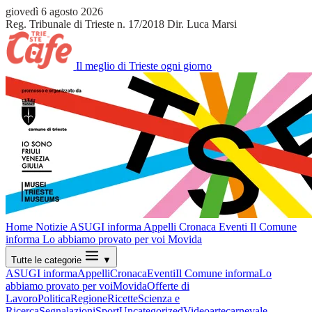
giovedì 6 agosto 2026
Reg. Tribunale di Trieste n. 17/2018
Dir. Luca Marsi
Il meglio di Trieste ogni giorno
Home
Notizie
ASUGI informa
Appelli
Cronaca
Eventi
Il Comune
informa
Lo abbiamo provato per voi
Movida
Tutte le categorie
▼
ASUGI informa
Appelli
Cronaca
Eventi
Il Comune informa
Lo
abbiamo provato per voi
Movida
Offerte di
Lavoro
Politica
Regione
Ricette
Scienza e
Ricerca
Segnalazioni
Sport
Uncategorized
Video
arte
carnevale