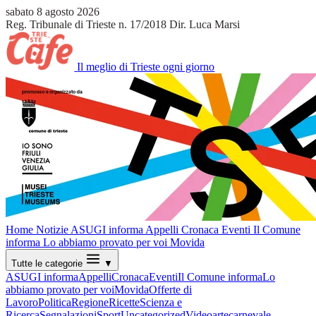
sabato 8 agosto 2026
Reg. Tribunale di Trieste n. 17/2018
Dir. Luca Marsi
Il meglio di Trieste ogni giorno
Home
Notizie
ASUGI informa
Appelli
Cronaca
Eventi
Il Comune
informa
Lo abbiamo provato per voi
Movida
Tutte le categorie
▼
ASUGI informa
Appelli
Cronaca
Eventi
Il Comune informa
Lo
abbiamo provato per voi
Movida
Offerte di
Lavoro
Politica
Regione
Ricette
Scienza e
Ricerca
Segnalazioni
Sport
Uncategorized
Video
arte
carnevale