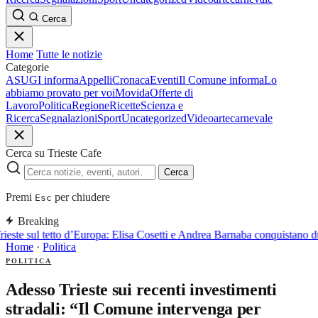
Cerca
Home
Tutte le notizie
Categorie
ASUGI informa
Appelli
Cronaca
Eventi
Il Comune informa
Lo
abbiamo provato per voi
Movida
Offerte di
Lavoro
Politica
Regione
Ricette
Scienza e
Ricerca
Segnalazioni
Sport
Uncategorized
Video
arte
carnevale
Cerca su Trieste Cafe
Cerca
Premi
per chiudere
Esc
Breaking
rieste sul tetto d’Europa: Elisa Cosetti e Andrea Barnaba conquistano d
Home
·
Politica
POLITICA
Adesso Trieste sui recenti investimenti
stradali: “Il Comune intervenga per