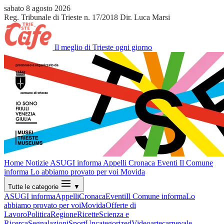
sabato 8 agosto 2026
Reg. Tribunale di Trieste n. 17/2018
Dir. Luca Marsi
Il meglio di Trieste ogni giorno
Home
Notizie
ASUGI informa
Appelli
Cronaca
Eventi
Il Comune
informa
Lo abbiamo provato per voi
Movida
Tutte le categorie
▼
ASUGI informa
Appelli
Cronaca
Eventi
Il Comune informa
Lo
abbiamo provato per voi
Movida
Offerte di
Lavoro
Politica
Regione
Ricette
Scienza e
Ricerca
Segnalazioni
Sport
Uncategorized
Video
arte
carnevale