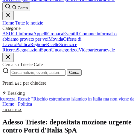
Cerca
Home
Tutte le notizie
Categorie
ASUGI informa
Appelli
Cronaca
Eventi
Il Comune informa
Lo
abbiamo provato per voi
Movida
Offerte di
Lavoro
Politica
Regione
Ricette
Scienza e
Ricerca
Segnalazioni
Sport
Uncategorized
Video
arte
carnevale
Cerca su Trieste Cafe
Cerca
Premi
per chiudere
Esc
Breaking
icurezza, Renzi: "Rischio estremismo islamico in Italia ma non viene d
Home
·
Politica
POLITICA
Adesso Trieste: depositata mozione urgente
contro Porti d'Italia SpA