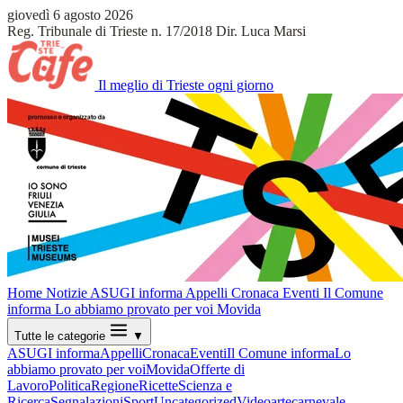
giovedì 6 agosto 2026
Reg. Tribunale di Trieste n. 17/2018
Dir. Luca Marsi
Il meglio di Trieste ogni giorno
Home
Notizie
ASUGI informa
Appelli
Cronaca
Eventi
Il Comune
informa
Lo abbiamo provato per voi
Movida
Tutte le categorie
▼
ASUGI informa
Appelli
Cronaca
Eventi
Il Comune informa
Lo
abbiamo provato per voi
Movida
Offerte di
Lavoro
Politica
Regione
Ricette
Scienza e
Ricerca
Segnalazioni
Sport
Uncategorized
Video
arte
carnevale