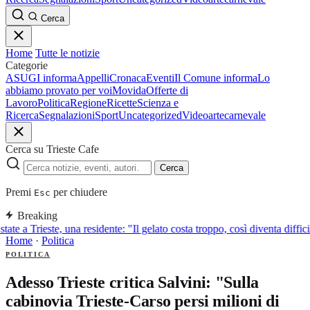
Cerca
Home
Tutte le notizie
Categorie
ASUGI informa
Appelli
Cronaca
Eventi
Il Comune informa
Lo
abbiamo provato per voi
Movida
Offerte di
Lavoro
Politica
Regione
Ricette
Scienza e
Ricerca
Segnalazioni
Sport
Uncategorized
Video
arte
carnevale
Cerca su Trieste Cafe
Cerca
Premi
per chiudere
Esc
Breaking
tate a Trieste, una residente: "Il gelato costa troppo, così diventa diffic
Home
·
Politica
POLITICA
Adesso Trieste critica Salvini: "Sulla
cabinovia Trieste-Carso persi milioni di