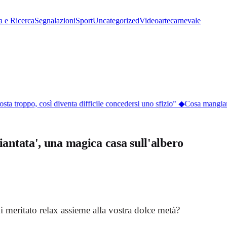
a e Ricerca
Segnalazioni
Sport
Uncategorized
Video
arte
carnevale
osta troppo, così diventa difficile concedersi uno sfizio"
◆
Cosa mangiare 
iantata', una magica casa sull'albero
i meritato relax assieme alla vostra dolce metà?