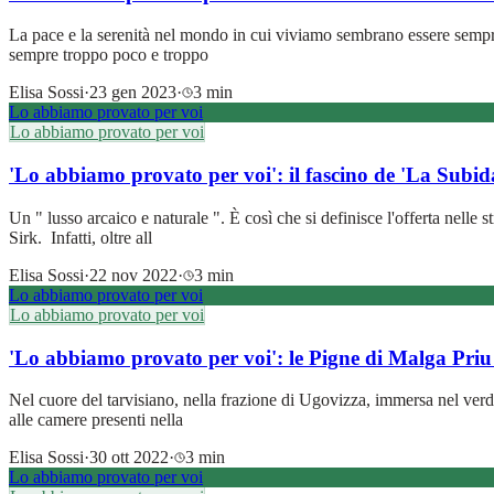
La pace e la serenità nel mondo in cui viviamo sembrano essere sempre 
sempre troppo poco e troppo
Elisa Sossi
·
23 gen 2023
·
3 min
Lo abbiamo provato per voi
Lo abbiamo provato per voi
'Lo abbiamo provato per voi': il fascino de 'La Subi
Un " lusso arcaico e naturale ". È così che si definisce l'offerta nelle
Sirk. Infatti, oltre all
Elisa Sossi
·
22 nov 2022
·
3 min
Lo abbiamo provato per voi
Lo abbiamo provato per voi
'Lo abbiamo provato per voi': le Pigne di Malga Priu
Nel cuore del tarvisiano, nella frazione di Ugovizza, immersa nel verde
alle camere presenti nella
Elisa Sossi
·
30 ott 2022
·
3 min
Lo abbiamo provato per voi