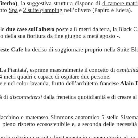
iterbo)
, la suggestiva struttura dispone di
4 camere matri
ento
Spa
e
2 suite glamping
nell’oliveto (Papiro e Edera).
lle
due case sull'albero
poste a 8 metri da terra, la Black C
odo della sua fioritura da fine giugno a metà agosto -.
ieste Cafe
ha deciso di soggiornare proprio nella Suite Bleu
 'La Piantata', esprime maestralmente il concetto di
ospitalit
4 metri quadri e capace di ospitare due persone.
e e nel color lavanda, frutto dell’architetto francese
Alain 
tà di
disconnettersi
dalla frenetica quotidianità e di creare a
acchino e materasso Simmons anatomico 5 stelle Sistema Be
ieno rispetto ecosostenibile e, a seconda delle necessità d
nche la colazione servita direttamente in camera grazie ad un