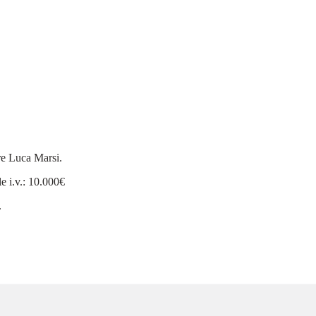
ore Luca Marsi.
le i.v.: 10.000€
.