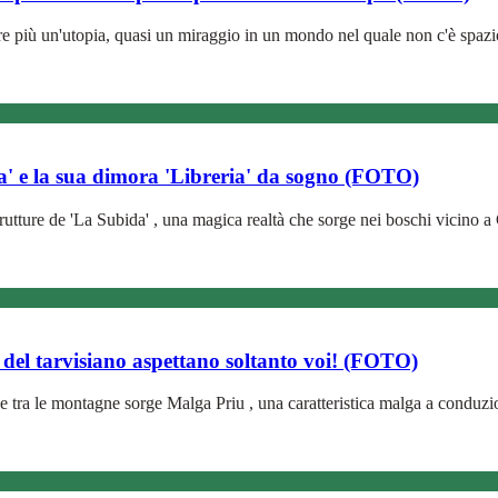
più un'utopia, quasi un miraggio in un mondo nel quale non c'è spazio p
da' e la sua dimora 'Libreria' da sogno (FOTO)
 strutture de 'La Subida' , una magica realtà che sorge nei boschi vicino 
 del tarvisiano aspettano soltanto voi! (FOTO)
 tra le montagne sorge Malga Priu , una caratteristica malga a conduzion