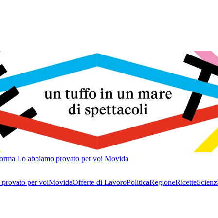
forma
Lo abbiamo provato per voi
Movida
provato per voi
Movida
Offerte di Lavoro
Politica
Regione
Ricette
Scienz