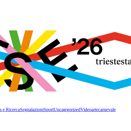
a e Ricerca
Segnalazioni
Sport
Uncategorized
Video
arte
carnevale