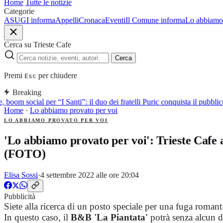
Home
Tutte le notizie
Categorie
ASUGI informa
Appelli
Cronaca
Eventi
Il Comune informa
Lo abbiamo 
Cerca su Trieste Cafe
Cerca
Premi
per chiudere
Esc
Breaking
, boom social per “I Santi”: il duo dei fratelli Puric conquista il pub
Home
·
Lo abbiamo provato per voi
LO ABBIAMO PROVATO PER VOI
'Lo abbiamo provato per voi': Trieste Cafe a
(FOTO)
Elisa Sossi
·
4 settembre 2022 alle ore 20:04
Pubblicità
Siete alla ricerca di un posto speciale per una fuga roman
In questo caso, il
B&B 'La Piantata'
potrà senza alcun d