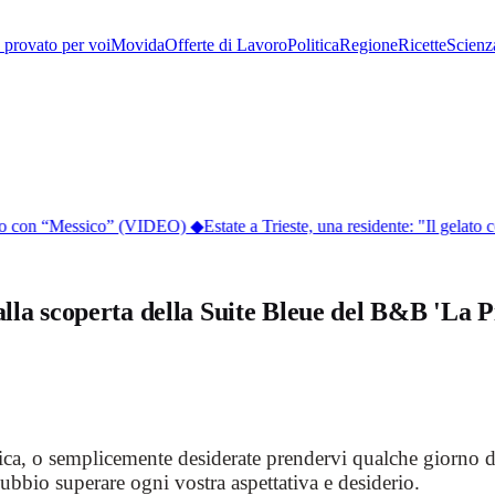
provato per voi
Movida
Offerte di Lavoro
Politica
Regione
Ricette
Scienz
blico con “Messico” (VIDEO)
◆
Estate a Trieste, una residente: "Il gelato c
lla scoperta della Suite Bleue del B&B 'La P
tica, o semplicemente desiderate prendervi qualche giorno d
ubbio superare ogni vostra aspettativa e desiderio.