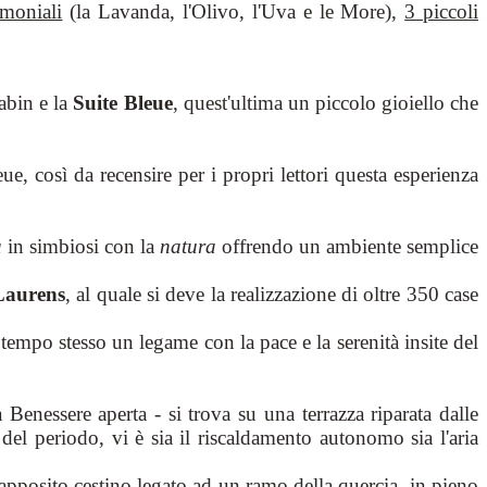
moniali
(la Lavanda, l'Olivo, l'Uva e le More),
3 piccoli
abin e la
Suite Bleue
, quest'ultima un piccolo gioiello che
e, così da recensire per i propri lettori questa esperienza
à
in simbiosi con la
natura
offrendo un ambiente semplice
Laurens
, al quale si deve la realizzazione di oltre 350 case
l tempo stesso un legame con la pace e la serenità insite del
nessere aperta - si trova su una terrazza riparata dalle
el periodo, vi è sia il riscaldamento autonomo sia l'aria
 apposito cestino legato ad un ramo della quercia, in pieno