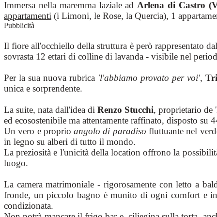
Immersa nella maremma laziale ad
Arlena di Castro (V
appartamenti
(i Limoni, le Rose, la Quercia), 1 appartam
Pubblicità
Il fiore all'occhiello della struttura è però rappresentato da
sovrasta 12 ettari di colline di lavanda - visibile nel peri
Per la sua nuova rubrica
'l'abbiamo provato per voi'
,
Tr
unica e sorprendente.
La suite, nata dall'idea di
Renzo Stucchi
, proprietario de
ed ecosostenibile ma attentamente raffinato, disposto su 4
Un vero e proprio
angolo di paradiso
fluttuante nel verd
in legno su alberi di tutto il mondo.
La preziosità e l'unicità della location offrono la possibili
luogo.
La camera matrimoniale - rigorosamente con letto a bald
fronde, un piccolo bagno è munito di ogni comfort e in p
condizionata.
Non potrà mancare il frigo bar e, ciliegina sulla torta, a