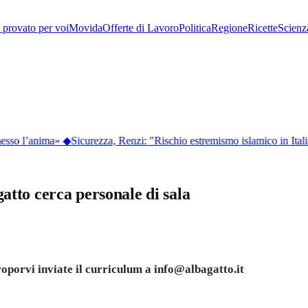
provato per voi
Movida
Offerte di Lavoro
Politica
Regione
Ricette
Scienz
esso l’anima»
◆
Sicurezza, Renzi: "Rischio estremismo islamico in Ital
to cerca personale di sala
proporvi inviate il curriculum a info@albagatto.it