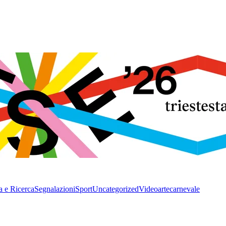
a e Ricerca
Segnalazioni
Sport
Uncategorized
Video
arte
carnevale