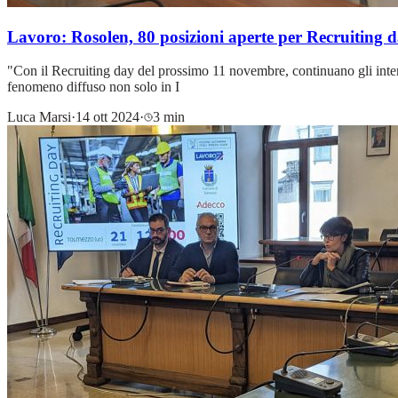
Lavoro: Rosolen, 80 posizioni aperte per Recruiting 
"Con il Recruiting day del prossimo 11 novembre, continuano gli interve
fenomeno diffuso non solo in I
Luca Marsi
·
14 ott 2024
·
3 min