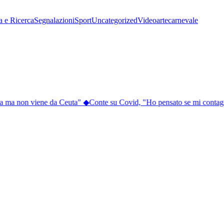
a e Ricerca
Segnalazioni
Sport
Uncategorized
Video
arte
carnevale
ia ma non viene da Ceuta"
◆
Conte su Covid, "Ho pensato se mi contagi