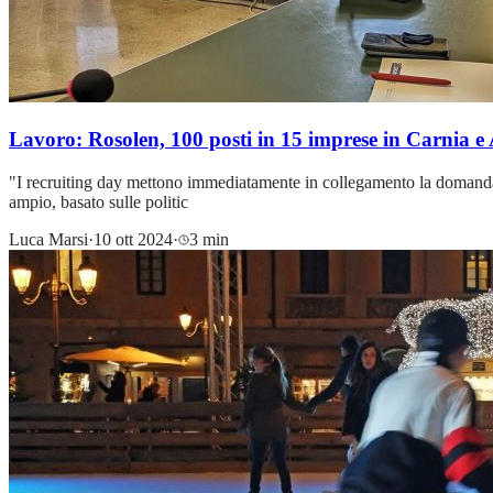
Lavoro: Rosolen, 100 posti in 15 imprese in Carnia e 
"I recruiting day mettono immediatamente in collegamento la domanda co
ampio, basato sulle politic
Luca Marsi
·
10 ott 2024
·
3 min