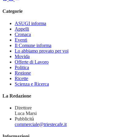
Categorie
ASUGI informa
Appelli
Cronaca
Eventi
Il Comune informa
Lo abbiamo provato per voi
Movida
Offerte di Lavoro
Politica
Regione
Ricette
Scienza e Ricerca
La Redazione
Direttore
Luca Marsi
Pubblicità
commerciale@triestecafe.it
Informazioni