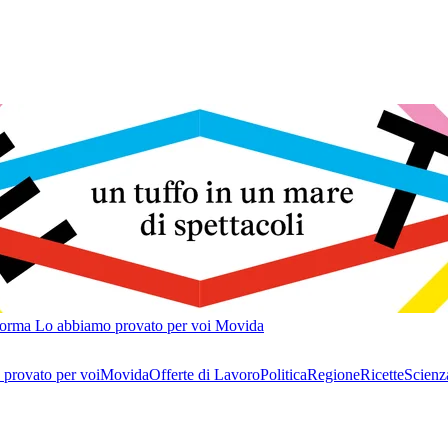
forma
Lo abbiamo provato per voi
Movida
provato per voi
Movida
Offerte di Lavoro
Politica
Regione
Ricette
Scienz