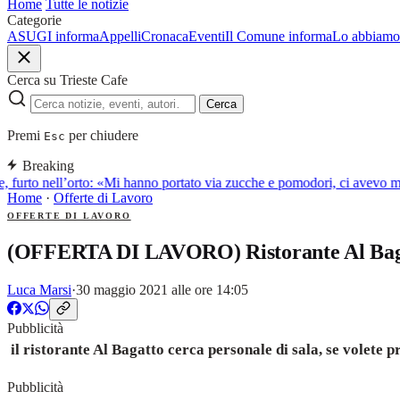
Home
Tutte le notizie
Categorie
ASUGI informa
Appelli
Cronaca
Eventi
Il Comune informa
Lo abbiamo 
Cerca su Trieste Cafe
Cerca
Premi
per chiudere
Esc
Breaking
, furto nell’orto: «Mi hanno portato via zucche e pomodori, ci avevo m
Home
·
Offerte di Lavoro
OFFERTE DI LAVORO
(OFFERTA DI LAVORO) Ristorante Al Bagat
Luca Marsi
·
30 maggio 2021 alle ore 14:05
Pubblicità
il ristorante Al Bagatto cerca personale di sala, se volete 
Pubblicità