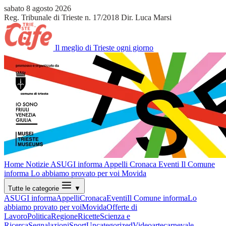
sabato 8 agosto 2026
Reg. Tribunale di Trieste n. 17/2018
Dir. Luca Marsi
Il meglio di Trieste ogni giorno
Home
Notizie
ASUGI informa
Appelli
Cronaca
Eventi
Il Comune
informa
Lo abbiamo provato per voi
Movida
Tutte le categorie
▼
ASUGI informa
Appelli
Cronaca
Eventi
Il Comune informa
Lo
abbiamo provato per voi
Movida
Offerte di
Lavoro
Politica
Regione
Ricette
Scienza e
Ricerca
Segnalazioni
Sport
Uncategorized
Video
arte
carnevale