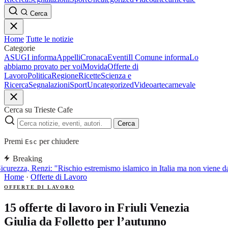
Cerca
Home
Tutte le notizie
Categorie
ASUGI informa
Appelli
Cronaca
Eventi
Il Comune informa
Lo
abbiamo provato per voi
Movida
Offerte di
Lavoro
Politica
Regione
Ricette
Scienza e
Ricerca
Segnalazioni
Sport
Uncategorized
Video
arte
carnevale
Cerca su Trieste Cafe
Cerca
Premi
per chiudere
Esc
Breaking
icurezza, Renzi: "Rischio estremismo islamico in Italia ma non viene 
Home
·
Offerte di Lavoro
OFFERTE DI LAVORO
15 offerte di lavoro in Friuli Venezia
Giulia da Folletto per l’autunno