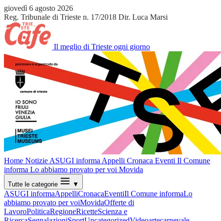
giovedì 6 agosto 2026
Reg. Tribunale di Trieste n. 17/2018
Dir. Luca Marsi
Il meglio di Trieste ogni giorno
Home
Notizie
ASUGI informa
Appelli
Cronaca
Eventi
Il Comune
informa
Lo abbiamo provato per voi
Movida
Tutte le categorie
▼
ASUGI informa
Appelli
Cronaca
Eventi
Il Comune informa
Lo
abbiamo provato per voi
Movida
Offerte di
Lavoro
Politica
Regione
Ricette
Scienza e
Ricerca
Segnalazioni
Sport
Uncategorized
Video
arte
carnevale