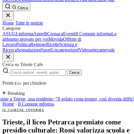
Cerca
Home
Tutte le notizie
Categorie
ASUGI informa
Appelli
Cronaca
Eventi
Il Comune informa
Lo
abbiamo provato per voi
Movida
Offerte di
Lavoro
Politica
Regione
Ricette
Scienza e
Ricerca
Segnalazioni
Sport
Uncategorized
Video
arte
carnevale
Cerca su Trieste Cafe
Cerca
Premi
per chiudere
Esc
Breaking
tate a Trieste, una residente: "Il gelato costa troppo, così diventa diffic
Home
·
Il Comune informa
IL COMUNE INFORMA
Trieste, il liceo Petrarca premiato come
presidio culturale: Rossi valorizza scuola e