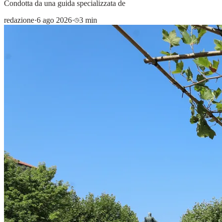
Condotta da una guida specializzata de
redazione
·
6 ago 2026
·
3 min