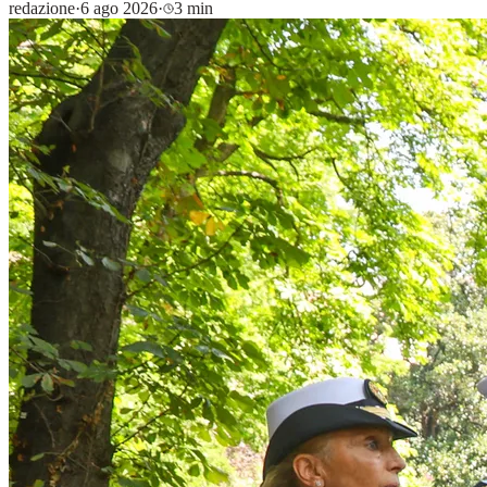
redazione
·
6 ago 2026
·
3 min