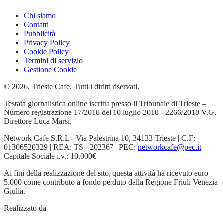
Chi siamo
Contatti
Pubblicità
Privacy Policy
Cookie Policy
Termini di servizio
Gestione Cookie
© 2026, Trieste Cafe. Tutti i diritti riservati.
Testata giornalistica online iscritta presso il Tribunale di Trieste –
Numero registrazione 17/2018 del 10 luglio 2018 - 2266/2018 V.G.
Direttore Luca Marsi.
Network Cafe S.R.L - Via Palestrina 10, 34133 Trieste | C.F:
01306520329 | REA: TS - 202367 | PEC:
networkcafe@pec.it
|
Capitale Sociale i.v.: 10.000€
Ai fini della realizzazione del sito, questa attività ha ricevuto euro
5.000 come contributo a fondo perduto dalla Regione Friuli Venezia
Giulia.
Realizzato da