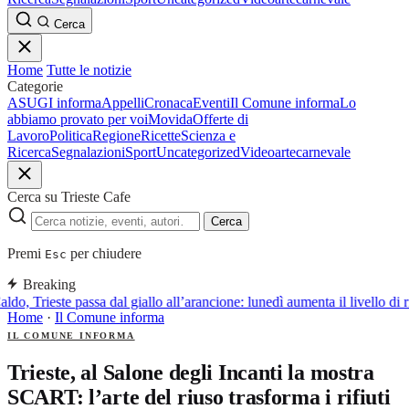
Cerca
Home
Tutte le notizie
Categorie
ASUGI informa
Appelli
Cronaca
Eventi
Il Comune informa
Lo
abbiamo provato per voi
Movida
Offerte di
Lavoro
Politica
Regione
Ricette
Scienza e
Ricerca
Segnalazioni
Sport
Uncategorized
Video
arte
carnevale
Cerca su Trieste Cafe
Cerca
Premi
per chiudere
Esc
Breaking
ldo, Trieste passa dal giallo all’arancione: lunedì aumenta il livello di 
Home
·
Il Comune informa
IL COMUNE INFORMA
Trieste, al Salone degli Incanti la mostra
SCART: l’arte del riuso trasforma i rifiuti