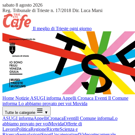
sabato 8 agosto 2026
Reg. Tribunale di Trieste n. 17/2018
Dir. Luca Marsi
Il meglio di Trieste ogni giorno
Home
Notizie
ASUGI informa
Appelli
Cronaca
Eventi
Il Comune
informa
Lo abbiamo provato per voi
Movida
Tutte le categorie
▼
ASUGI informa
Appelli
Cronaca
Eventi
Il Comune informa
Lo
abbiamo provato per voi
Movida
Offerte di
Lavoro
Politica
Regione
Ricette
Scienza e
Ricerca
Segnalazioni
Sport
Uncategorized
Video
arte
carnevale