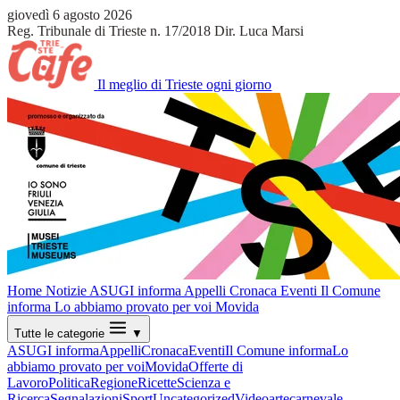
giovedì 6 agosto 2026
Reg. Tribunale di Trieste n. 17/2018
Dir. Luca Marsi
Il meglio di Trieste ogni giorno
Home
Notizie
ASUGI informa
Appelli
Cronaca
Eventi
Il Comune
informa
Lo abbiamo provato per voi
Movida
Tutte le categorie
▼
ASUGI informa
Appelli
Cronaca
Eventi
Il Comune informa
Lo
abbiamo provato per voi
Movida
Offerte di
Lavoro
Politica
Regione
Ricette
Scienza e
Ricerca
Segnalazioni
Sport
Uncategorized
Video
arte
carnevale