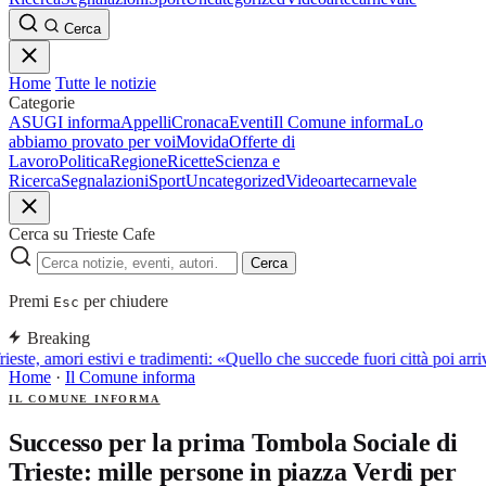
Cerca
Home
Tutte le notizie
Categorie
ASUGI informa
Appelli
Cronaca
Eventi
Il Comune informa
Lo
abbiamo provato per voi
Movida
Offerte di
Lavoro
Politica
Regione
Ricette
Scienza e
Ricerca
Segnalazioni
Sport
Uncategorized
Video
arte
carnevale
Cerca su Trieste Cafe
Cerca
Premi
per chiudere
Esc
Breaking
ieste, amori estivi e tradimenti: «Quello che succede fuori città poi a
Home
·
Il Comune informa
IL COMUNE INFORMA
Successo per la prima Tombola Sociale di
Trieste: mille persone in piazza Verdi per