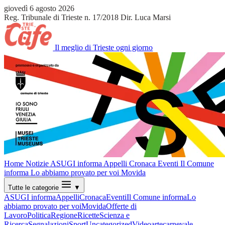
giovedì 6 agosto 2026
Reg. Tribunale di Trieste n. 17/2018
Dir. Luca Marsi
Il meglio di Trieste ogni giorno
Home
Notizie
ASUGI informa
Appelli
Cronaca
Eventi
Il Comune
informa
Lo abbiamo provato per voi
Movida
Tutte le categorie
▼
ASUGI informa
Appelli
Cronaca
Eventi
Il Comune informa
Lo
abbiamo provato per voi
Movida
Offerte di
Lavoro
Politica
Regione
Ricette
Scienza e
Ricerca
Segnalazioni
Sport
Uncategorized
Video
arte
carnevale