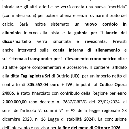
intralciare gli altri atleti e ne verrà creata una nuova "morbida"
(con materassoni) per potersi allenare senza rovinare il prato del
calcio.
Sarà
inoltre sistemato un
nuovo cordolo
in
alluminio
intorno alla pista e la
gabbia per il lancio del
disco/martello
verrà smontata e revisionata.
Previsti
anche
interventi
sulla
corsia interna di allenamento
e
sul
sistema a transponder per il rilevamento cronometrico
oltre
ad altre opere complementari e accessorie.
Il cantiere
, affidato
alla ditta
Tagliapietra Srl
di Buttrio (UD), per un importo netto di
contratto di
805.552,04
euro
+ IVA
,
imputati al
Codice Opera
24086
, è stato
finanziat
o
con contributo della Regione per
euro
2.000.000,00
(
con
decreto n. 7687/GRFVG del 27/02/2024, ai
sensi dell’articolo 9, commi 91 e 92 della legge regionale 28
dicembre 2023, n. 16
Legge di stabilità 2024).
La conclusione
dell’intervento è prevista per la
fine del mese di Ottobre 2026
.