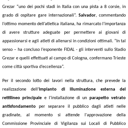
Grezar “uno dei pochi stadi in Italia con una pista a 8 corsie, in
grado di ospitare gare internazionali”.
Salvador
, commentando
l’ottimo momento dell’atletica italiana, ha rimarcato l’importanza
di
avere strutture adeguate per permettere ai giovani di
appassionarsi e agli atleti di allenarsi in condizioni ottimali. “In tal
senso –
ha concluso l’esponente FIDAL -
gli interventi sullo Stadio
Grezar e quelli effettuati al campo di Cologna, confermano Trieste
come città sportiva d’eccellenza”.
Per il secondo lotto de
i lavori
nella struttura
,
ch
e
preved
e
la
realizzazione
dell’
impianto di illuminazione esterna del
rettilineo principale
e l’installazione di
un
parapetto vetrato
antisfondamento
per separare il pubblico dagli atleti nelle
gradinate,
al momento
si attende
l'
approvazione d
e
lla
Commissione Provinciale di Vigilanza sui Locali di Pubblico