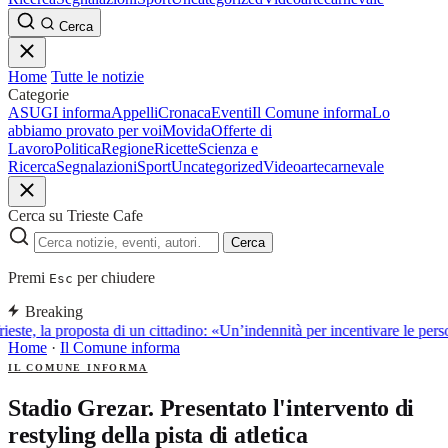
Cerca
Home
Tutte le notizie
Categorie
ASUGI informa
Appelli
Cronaca
Eventi
Il Comune informa
Lo
abbiamo provato per voi
Movida
Offerte di
Lavoro
Politica
Regione
Ricette
Scienza e
Ricerca
Segnalazioni
Sport
Uncategorized
Video
arte
carnevale
Cerca su Trieste Cafe
Cerca
Premi
per chiudere
Esc
Breaking
ieste, la proposta di un cittadino: «Un’indennità per incentivare le perso
Home
·
Il Comune informa
IL COMUNE INFORMA
Stadio Grezar. Presentato l'intervento di
restyling della pista di atletica