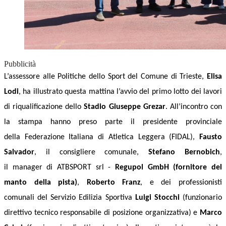
Pubblicità
L’assessore alle Politiche dello Sport del Comune di Trieste,
Elisa
Lodi
, ha illustrato
questa mattina
l’avvio del primo lotto dei lavori
di riqualificazione
de
llo
Stadio
Giuseppe
Grezar
.
All’incontro con
la stampa hanno preso parte il presidente provinciale
della
Federazione Italiana
di
Atletica Leggera
(FIDAL)
,
Fausto
Salvador
, il consigliere comunale,
Stefano Bernobich
,
il
manager di ATBSPORT srl -
Regupol
GmbH
(fornitore del
manto della pista)
,
Roberto Franz
, e dei professionisti
comunali
del Servizio Edilizia Sportiva
Luigi Stocchi
(funzionario
direttivo tecnico responsabile di
p
osizione
o
rganizzativa)
e
Marco