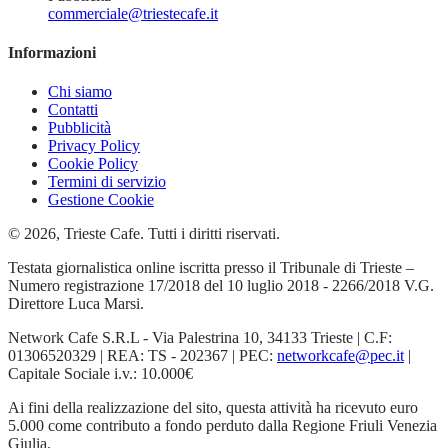
commerciale@triestecafe.it
Informazioni
Chi siamo
Contatti
Pubblicità
Privacy Policy
Cookie Policy
Termini di servizio
Gestione Cookie
© 2026, Trieste Cafe. Tutti i diritti riservati.
Testata giornalistica online iscritta presso il Tribunale di Trieste –
Numero registrazione 17/2018 del 10 luglio 2018 - 2266/2018 V.G.
Direttore Luca Marsi.
Network Cafe S.R.L - Via Palestrina 10, 34133 Trieste | C.F:
01306520329 | REA: TS - 202367 | PEC:
networkcafe@pec.it
|
Capitale Sociale i.v.: 10.000€
Ai fini della realizzazione del sito, questa attività ha ricevuto euro
5.000 come contributo a fondo perduto dalla Regione Friuli Venezia
Giulia.