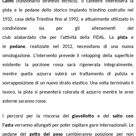
Caimi
(funzionario direttivo tecnico).
Il cantiere interesserà la
pista e
le
pedane
dello storico impianto triestino costruito nel
1932,
casa della Triestina fino al 1992, e
attualmente
utilizzato
in
condivisione sia per gli
allenamenti del
club
alabardato
che
per
l’attività della
FIDAL
.
La
pista
e
le
pedane
, realizzat
e
nel 2012,
necessitano di una nuova
omologazione.
L’intervento prevede il retopping della superficie
esistente: la porzione rossa sarà rigenerata integralmente,
mentre quella azzurra subirà un trattamento di pulizia e
sovrapposizione di un nuovo strato elastico.
U
na volta terminato il
lavoro, la pista si presenterà colorata di azzurro mentre le aree
esterne
saranno rosse.
I percorsi per la rincorsa del
giavellotto
e del
salto con
l'asta
verranno allungati per poter ospitare gare internazionali. Le
pedane del
getto del peso
cambieranno posizione per non