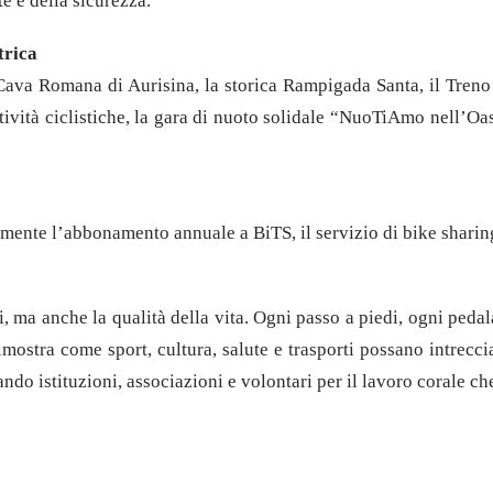
te e della sicurezza.
trica
va Romana di Aurisina, la storica Rampigada Santa, il Treno s
ività ciclistiche, la gara di nuoto solidale “NuoTiAmo nell’Oasi
tamente l’abbonamento annuale a BiTS, il servizio di bike sharin
i, ma anche la qualità della vita. Ogni passo a piedi, ogni pedal
stra come sport, cultura, salute e trasporti possano intrecciar
do istituzioni, associazioni e volontari per il lavoro corale che