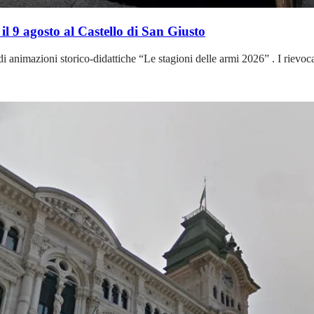
il 9 agosto al Castello di San Giusto
i animazioni storico-didattiche “Le stagioni delle armi 2026” . I rievoca