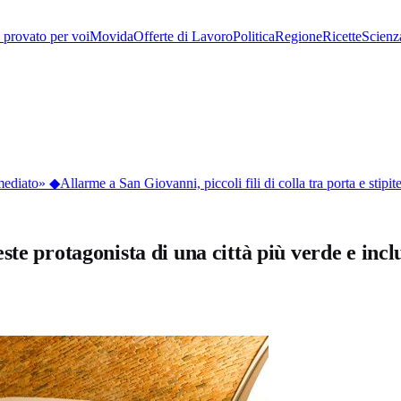
provato per voi
Movida
Offerte di Lavoro
Politica
Regione
Ricette
Scienz
ediato»
◆
Allarme a San Giovanni, piccoli fili di colla tra porta e stipite:
te protagonista di una città più verde e incl