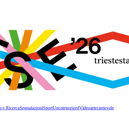
a e Ricerca
Segnalazioni
Sport
Uncategorized
Video
arte
carnevale