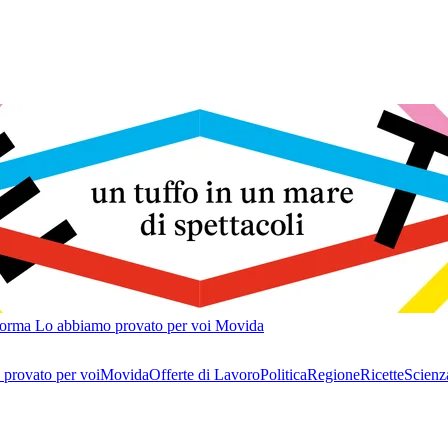
forma
Lo abbiamo provato per voi
Movida
provato per voi
Movida
Offerte di Lavoro
Politica
Regione
Ricette
Scienz