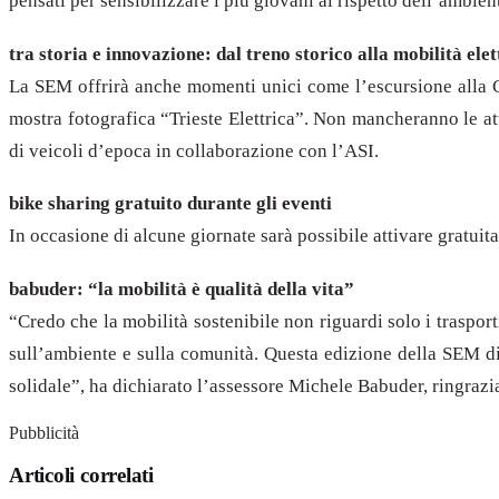
pensati per sensibilizzare i più giovani al rispetto dell’ambien
tra storia e innovazione: dal treno storico alla mobilità elet
La SEM offrirà anche momenti unici come l’escursione alla Ca
mostra fotografica “Trieste Elettrica”. Non mancheranno le att
di veicoli d’epoca in collaborazione con l’ASI.
bike sharing gratuito durante gli eventi
In occasione di alcune giornate sarà possibile attivare gratui
babuder: “la mobilità è qualità della vita”
“Credo che la mobilità sostenibile non riguardi solo i trasport
sull’ambiente e sulla comunità. Questa edizione della SEM dimo
solidale”, ha dichiarato l’assessore Michele Babuder, ringrazian
Pubblicità
Articoli correlati