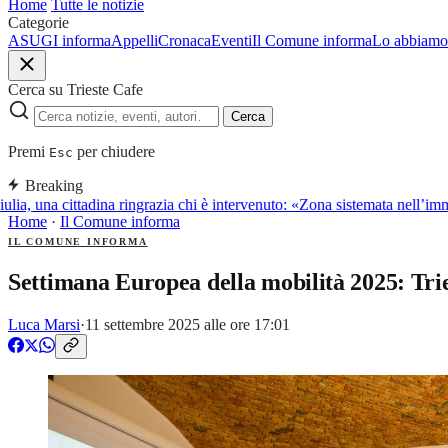
Home
Tutte le notizie
Categorie
ASUGI informa
Appelli
Cronaca
Eventi
Il Comune informa
Lo abbiamo 
Cerca su Trieste Cafe
Cerca
Premi
per chiudere
Esc
Breaking
ia, una cittadina ringrazia chi è intervenuto: «Zona sistemata nell’imm
Home
·
Il Comune informa
IL COMUNE INFORMA
Settimana Europea della mobilità 2025: Tries
Luca Marsi
·
11 settembre 2025 alle ore 17:01