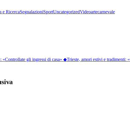
a e Ricerca
Segnalazioni
Sport
Uncategorized
Video
arte
carnevale
 «Controllate gli ingressi di casa»
◆
Trieste, amori estivi e tradimenti: «
usiva