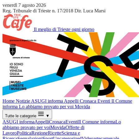
venerdì 7 agosto 2026
Reg. Tribunale di Trieste n. 17/2018
Dir. Luca Marsi
Il meglio di Trieste ogni giorno
Home
Notizie
ASUGI informa
Appelli
Cronaca
Eventi
Il Comune
informa
Lo abbiamo provato per voi
Movida
Tutte le categorie
▼
ASUGI informa
Appelli
Cronaca
Eventi
Il Comune informa
Lo
abbiamo provato per voi
Movida
Offerte di
Lavoro
Politica
Regione
Ricette
Scienza e
Ricerca
Segnalazioni
Sport
Uncategorized
Video
arte
carnevale