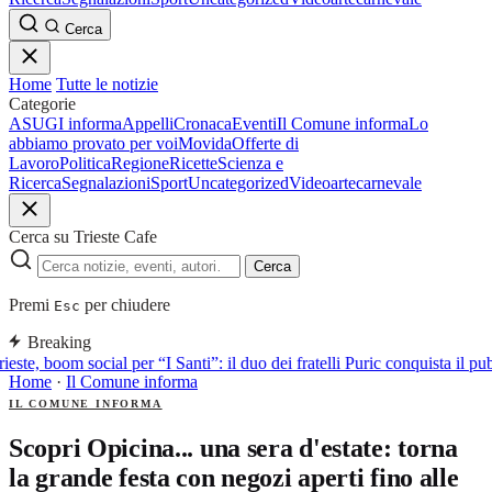
Cerca
Home
Tutte le notizie
Categorie
ASUGI informa
Appelli
Cronaca
Eventi
Il Comune informa
Lo
abbiamo provato per voi
Movida
Offerte di
Lavoro
Politica
Regione
Ricette
Scienza e
Ricerca
Segnalazioni
Sport
Uncategorized
Video
arte
carnevale
Cerca su Trieste Cafe
Cerca
Premi
per chiudere
Esc
Breaking
ieste, boom social per “I Santi”: il duo dei fratelli Puric conquista i
Home
·
Il Comune informa
IL COMUNE INFORMA
Scopri Opicina... una sera d'estate: torna
la grande festa con negozi aperti fino alle