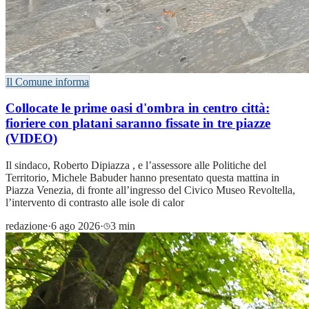
Il Comune informa
Collocate le prime oasi d'ombra in centro città:
fioriere con platani saranno fissate in tre piazze
(VIDEO)
Il sindaco, Roberto Dipiazza , e l’assessore alle Politiche del
Territorio, Michele Babuder hanno presentato questa mattina in
Piazza Venezia, di fronte all’ingresso del Civico Museo Revoltella,
l’intervento di contrasto alle isole di calor
redazione
·
6 ago 2026
·
3 min