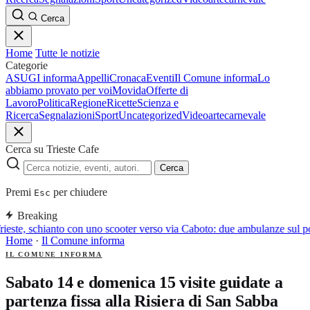
Cerca
Home
Tutte le notizie
Categorie
ASUGI informa
Appelli
Cronaca
Eventi
Il Comune informa
Lo
abbiamo provato per voi
Movida
Offerte di
Lavoro
Politica
Regione
Ricette
Scienza e
Ricerca
Segnalazioni
Sport
Uncategorized
Video
arte
carnevale
Cerca su Trieste Cafe
Cerca
Premi
per chiudere
Esc
Breaking
rieste, schianto con uno scooter verso via Caboto: due ambulanze sul p
Home
·
Il Comune informa
IL COMUNE INFORMA
Sabato 14 e domenica 15 visite guidate a
partenza fissa alla Risiera di San Sabba