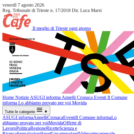
venerdì 7 agosto 2026
Reg. Tribunale di Trieste n. 17/2018
Dir. Luca Marsi
Il meglio di Trieste ogni giorno
Home
Notizie
ASUGI informa
Appelli
Cronaca
Eventi
Il Comune
informa
Lo abbiamo provato per voi
Movida
Tutte le categorie
▼
ASUGI informa
Appelli
Cronaca
Eventi
Il Comune informa
Lo
abbiamo provato per voi
Movida
Offerte di
Lavoro
Politica
Regione
Ricette
Scienza e
Ricerca
Segnalazioni
Sport
Uncategorized
Video
arte
carnevale