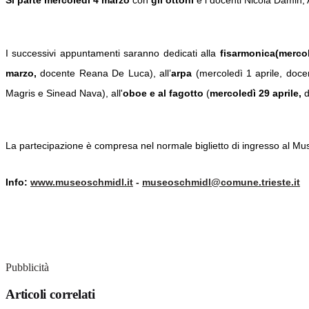
I successivi appuntamenti saranno dedicati alla
fisarmonica
(merco
marzo,
docente Reana De Luca), all’
arpa
(mercoledì 1 aprile, doce
Magris e Sinead Nava), all'
oboe e al fagotto
(
mercoledì 29 aprile,
d
La partecipazione è compresa nel normale biglietto di ingresso al Museo
Info:
www.museoschmidl.it
-
museoschmidl@comune.trieste.it
Pubblicità
Articoli correlati