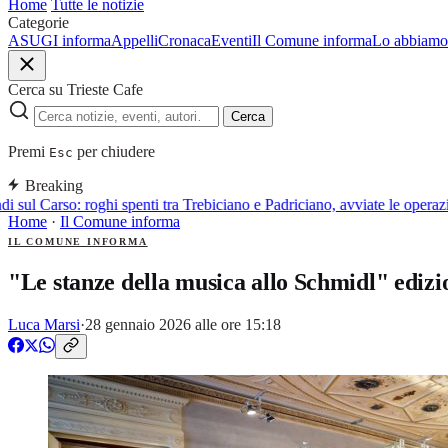
Home
Tutte le notizie
Categorie
ASUGI informa
Appelli
Cronaca
Eventi
Il Comune informa
Lo abbiamo 
Cerca su Trieste Cafe
Cerca
Premi
per chiudere
Esc
Breaking
 sul Carso: roghi spenti tra Trebiciano e Padriciano, avviate le operazio
Home
·
Il Comune informa
IL COMUNE INFORMA
"Le stanze della musica allo Schmidl" ediz
Luca Marsi
·
28 gennaio 2026 alle ore 15:18