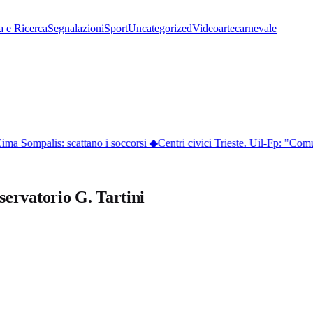
a e Ricerca
Segnalazioni
Sport
Uncategorized
Video
arte
carnevale
ma Sompalis: scattano i soccorsi
◆
Centri civici Trieste. Uil-Fp: "Comun
servatorio G. Tartini