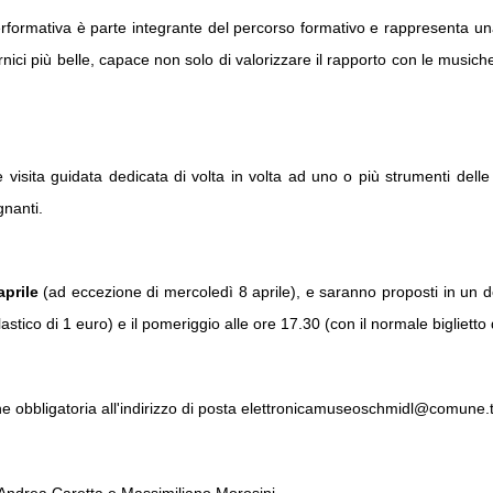
erformativa è parte integrante del percorso formativo e rappresenta un
nici più belle, capace non solo di valorizzare il rapporto con le music
visita guidata dedicata di volta in volta ad uno o più strumenti delle
gnanti.
aprile
(ad eccezione di mercoledì 8 aprile), e saranno proposti in un do
lastico di 1 euro) e il pomeriggio alle ore 17.30 (con il normale bigliett
ne obbligatoria all'indirizzo di posta elettronicamuseoschmidl@comune.tr
 Andrea Caretta e Massimiliano Morosini.