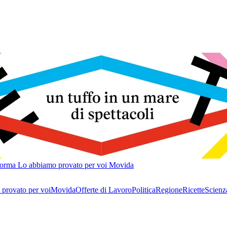
forma
Lo abbiamo provato per voi
Movida
provato per voi
Movida
Offerte di Lavoro
Politica
Regione
Ricette
Scienz