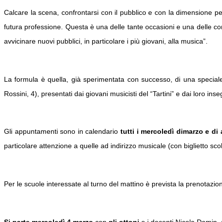
Calcare la scena, confrontarsi con il pubblico e con la dimensione p
futura professione. Questa è una delle tante occasioni e una delle cor
avvicinare nuovi pubblici, in particolare i più giovani, alla musica”.
La formula è quella, già sperimentata con successo, di una speciale 
Rossini, 4), presentati dai giovani musicisti del “Tartini” e dai loro inse
Gli appuntamenti sono in calendario
tutti i
mercoledì
di
marzo e di 
particolare attenzione a quelle ad indirizzo musicale (con biglietto sco
Per le scuole interessate al turno del mattino è prevista la prenotazio
Si parte mercoledì 4 marzo
con
gli ottoni
e i docenti Nicola Damin,