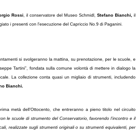
orgio Rossi
, il conservatore del Museo Schmidl,
Stefano Bianchi,
il
iato i presenti con l'esecuzione del Capriccio No.9 di Paganini.
untamenti si svolgeranno la mattina, su prenotazione, per le scuole, e
seppe Tartini”, fondata sulla comune volontà di mettere in dialogo la
cale. La collezione conta quasi un migliaio di strumenti, includendo
no Bianchi.
rima metà dell’Ottocento, che entreranno a pieno titolo nel circuito
con le scuole di strumento del Conservatorio, favorendo l’incontro e il
i, realizzate sugli strumenti originali o su strumenti equivalenti, per