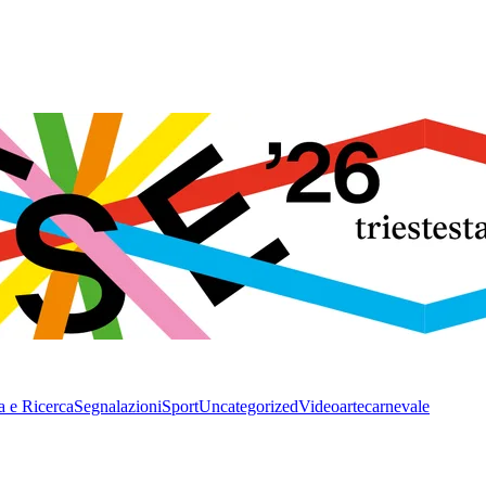
a e Ricerca
Segnalazioni
Sport
Uncategorized
Video
arte
carnevale