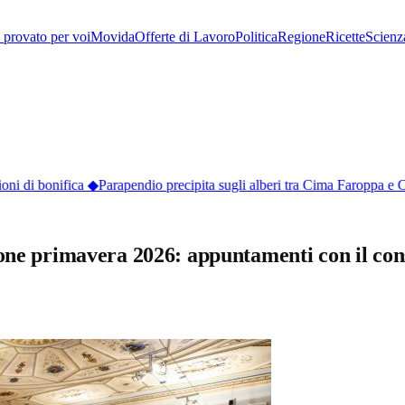
provato per voi
Movida
Offerte di Lavoro
Politica
Regione
Ricette
Scienz
ni di bonifica
◆
Parapendio precipita sugli alberi tra Cima Faroppa e Ci
ione primavera 2026: appuntamenti con il con