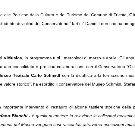
e alle Politiche della Cultura e del Turismo del Comune di Trieste,
Gi
studente di violino del Conservatorio “Tartini” Daniel Leon che ha omagg
ella Musica
, in programma tutti i mercoledì di marzo e aprile. Gli app
a una consolidata e proficua collaborazione con il Conservatorio “Giu
Museo Teatrale Carlo Schmidl
con la didattica e la formazione musi
de valore storico”, ha esordito il conservatore del Museo Schmidl,
Stefa
importante intervento di restauro di alcune tastiere storiche della p
efano Bianchi -
è quella di mettere in relazione le collezioni museali 
strumenti del Museo vengono così raccontati attraverso esecuzioni musical