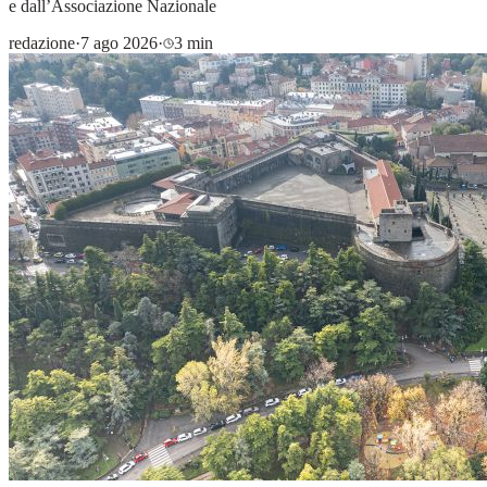
e dall’Associazione Nazionale
redazione
·
7 ago 2026
·
3 min