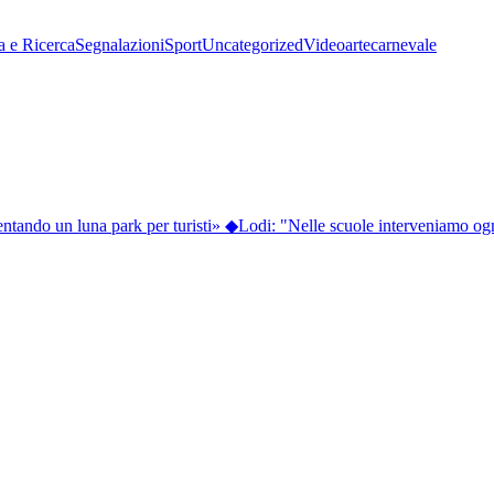
a e Ricerca
Segnalazioni
Sport
Uncategorized
Video
arte
carnevale
ntando un luna park per turisti»
◆
Lodi: "Nelle scuole interveniamo ogni