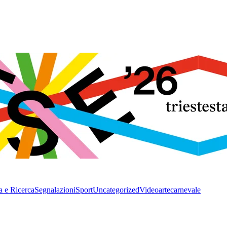
a e Ricerca
Segnalazioni
Sport
Uncategorized
Video
arte
carnevale