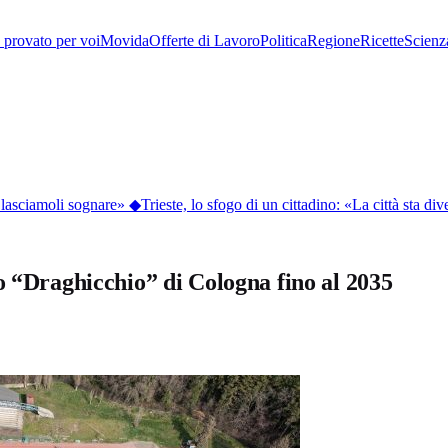
provato per voi
Movida
Offerte di Lavoro
Politica
Regione
Ricette
Scienz
asciamoli sognare»
◆
Trieste, lo sfogo di un cittadino: «La città sta dive
o “Draghicchio” di Cologna fino al 2035