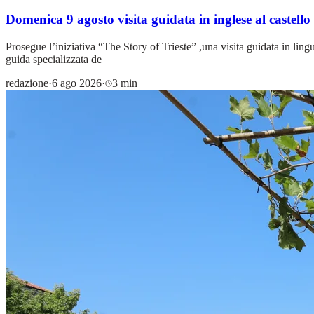
Domenica 9 agosto visita guidata in inglese al castello
Prosegue l’iniziativa “The Story of Trieste” ,una visita guidata in lin
guida specializzata de
redazione
·
6 ago 2026
·
3 min