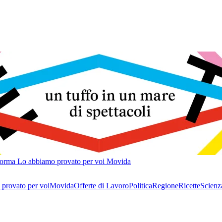
forma
Lo abbiamo provato per voi
Movida
provato per voi
Movida
Offerte di Lavoro
Politica
Regione
Ricette
Scienz