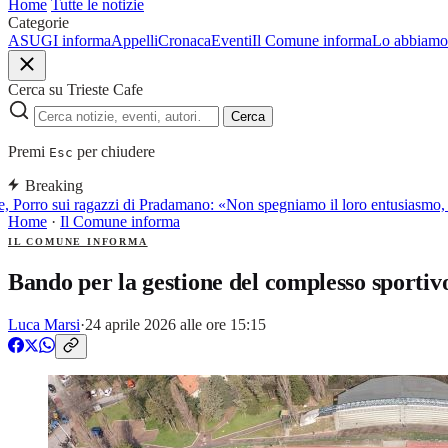
Home
Tutte le notizie
Categorie
ASUGI informa
Appelli
Cronaca
Eventi
Il Comune informa
Lo abbiamo 
Cerca su Trieste Cafe
Cerca
Premi
per chiudere
Esc
Breaking
, Porro sui ragazzi di Pradamano: «Non spegniamo il loro entusiasmo, l
Home
·
Il Comune informa
IL COMUNE INFORMA
Bando per la gestione del complesso sportiv
Luca Marsi
·
24 aprile 2026 alle ore 15:15