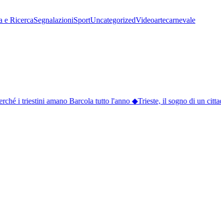
a e Ricerca
Segnalazioni
Sport
Uncategorized
Video
arte
carnevale
ché i triestini amano Barcola tutto l'anno
◆
Trieste, il sogno di un citta