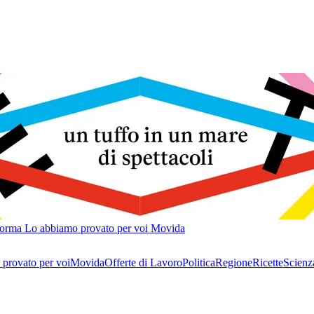
forma
Lo abbiamo provato per voi
Movida
provato per voi
Movida
Offerte di Lavoro
Politica
Regione
Ricette
Scienz