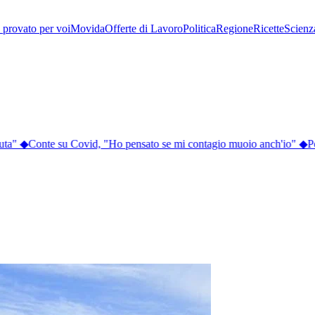
provato per voi
Movida
Offerte di Lavoro
Politica
Regione
Ricette
Scienz
ta"
◆
Conte su Covid, "Ho pensato se mi contagio muoio anch'io"
◆
Per