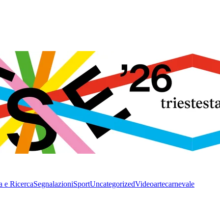
a e Ricerca
Segnalazioni
Sport
Uncategorized
Video
arte
carnevale