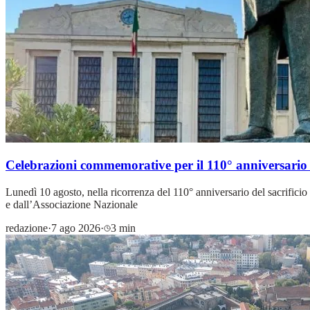
Celebrazioni commemorative per il 110° anniversario
Lunedì 10 agosto, nella ricorrenza del 110° anniversario del sacrific
e dall’Associazione Nazionale
redazione
·
7 ago 2026
·
3 min