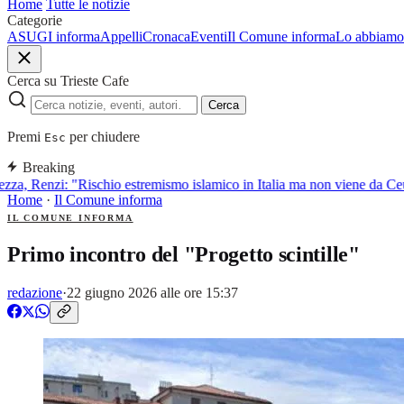
Home
Tutte le notizie
Categorie
ASUGI informa
Appelli
Cronaca
Eventi
Il Comune informa
Lo abbiamo 
Cerca su Trieste Cafe
Cerca
Premi
per chiudere
Esc
Breaking
za, Renzi: "Rischio estremismo islamico in Italia ma non viene da Ceu
Home
·
Il Comune informa
IL COMUNE INFORMA
Primo incontro del "Progetto scintille"
redazione
·
22 giugno 2026 alle ore 15:37