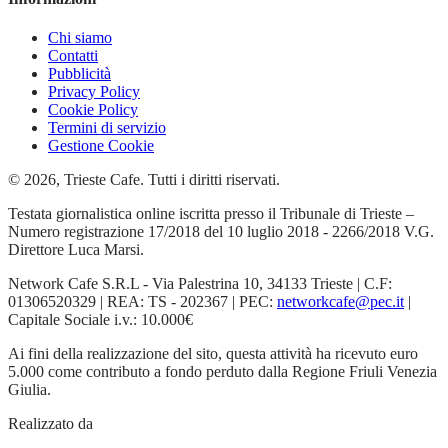
Chi siamo
Contatti
Pubblicità
Privacy Policy
Cookie Policy
Termini di servizio
Gestione Cookie
© 2026, Trieste Cafe. Tutti i diritti riservati.
Testata giornalistica online iscritta presso il Tribunale di Trieste –
Numero registrazione 17/2018 del 10 luglio 2018 - 2266/2018 V.G.
Direttore Luca Marsi.
Network Cafe S.R.L - Via Palestrina 10, 34133 Trieste | C.F:
01306520329 | REA: TS - 202367 | PEC:
networkcafe@pec.it
|
Capitale Sociale i.v.: 10.000€
Ai fini della realizzazione del sito, questa attività ha ricevuto euro
5.000 come contributo a fondo perduto dalla Regione Friuli Venezia
Giulia.
Realizzato da