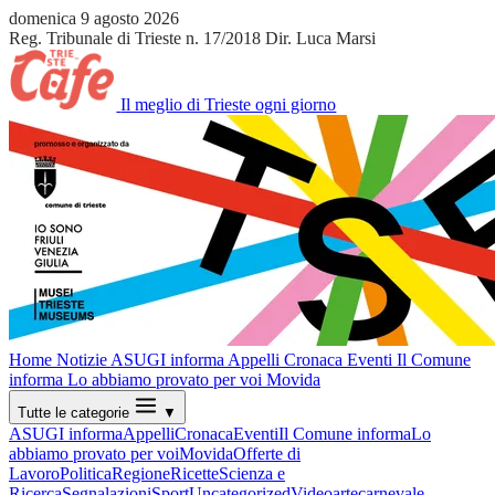
domenica 9 agosto 2026
Reg. Tribunale di Trieste n. 17/2018
Dir. Luca Marsi
Il meglio di Trieste ogni giorno
Home
Notizie
ASUGI informa
Appelli
Cronaca
Eventi
Il Comune
informa
Lo abbiamo provato per voi
Movida
Tutte le categorie
▼
ASUGI informa
Appelli
Cronaca
Eventi
Il Comune informa
Lo
abbiamo provato per voi
Movida
Offerte di
Lavoro
Politica
Regione
Ricette
Scienza e
Ricerca
Segnalazioni
Sport
Uncategorized
Video
arte
carnevale