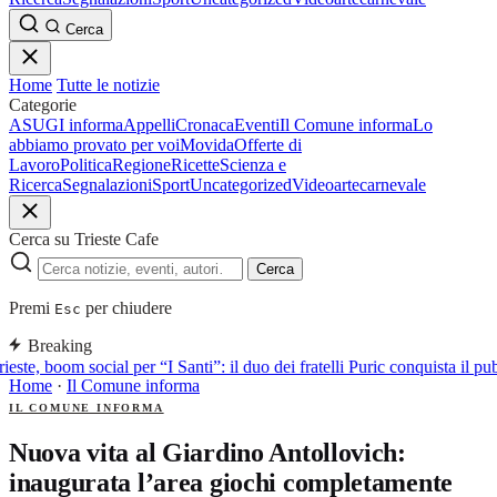
Cerca
Home
Tutte le notizie
Categorie
ASUGI informa
Appelli
Cronaca
Eventi
Il Comune informa
Lo
abbiamo provato per voi
Movida
Offerte di
Lavoro
Politica
Regione
Ricette
Scienza e
Ricerca
Segnalazioni
Sport
Uncategorized
Video
arte
carnevale
Cerca su Trieste Cafe
Cerca
Premi
per chiudere
Esc
Breaking
ieste, boom social per “I Santi”: il duo dei fratelli Puric conquista i
Home
·
Il Comune informa
IL COMUNE INFORMA
Nuova vita al Giardino Antollovich:
inaugurata l’area giochi completamente