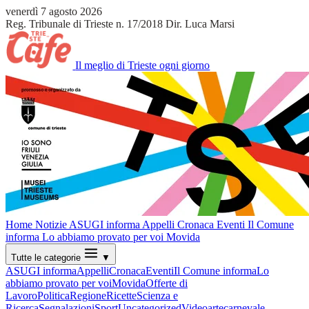
venerdì 7 agosto 2026
Reg. Tribunale di Trieste n. 17/2018
Dir. Luca Marsi
Il meglio di Trieste ogni giorno
Home
Notizie
ASUGI informa
Appelli
Cronaca
Eventi
Il Comune
informa
Lo abbiamo provato per voi
Movida
Tutte le categorie
▼
ASUGI informa
Appelli
Cronaca
Eventi
Il Comune informa
Lo
abbiamo provato per voi
Movida
Offerte di
Lavoro
Politica
Regione
Ricette
Scienza e
Ricerca
Segnalazioni
Sport
Uncategorized
Video
arte
carnevale