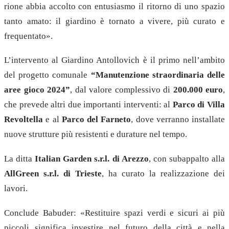
rione abbia accolto con entusiasmo il ritorno di uno spazio
tanto amato: il giardino è tornato a vivere, più curato e
frequentato».
L’intervento al Giardino Antollovich è il primo nell’ambito
del progetto comunale
“Manutenzione straordinaria delle
aree gioco 2024”
, dal valore complessivo di
200.000 euro
,
che prevede altri due importanti interventi: al
Parco di Villa
Revoltella
e al
Parco del Farneto
, dove verranno installate
nuove strutture più resistenti e durature nel tempo.
La ditta
Italian Garden s.r.l. di Arezzo
, con subappalto alla
AllGreen s.r.l. di Trieste
, ha curato la realizzazione dei
lavori.
Conclude Babuder: «Restituire spazi verdi e sicuri ai più
piccoli significa investire nel futuro della città e nella