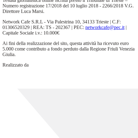
Testata giornalistica online iscritta presso il Tribunale di Trieste –
Numero registrazione 17/2018 del 10 luglio 2018 - 2266/2018 V.G.
Direttore Luca Marsi.
Network Cafe S.R.L - Via Palestrina 10, 34133 Trieste | C.F:
01306520329 | REA: TS - 202367 | PEC:
networkcafe@pec.it
|
Capitale Sociale i.v.: 10.000€
Ai fini della realizzazione del sito, questa attività ha ricevuto euro
5.000 come contributo a fondo perduto dalla Regione Friuli Venezia
Giulia.
Realizzato da