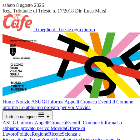
sabato 8 agosto 2026
Reg. Tribunale di Trieste n. 17/2018
Dir. Luca Marsi
Il meglio di Trieste ogni giorno
Home
Notizie
ASUGI informa
Appelli
Cronaca
Eventi
Il Comune
informa
Lo abbiamo provato per voi
Movida
Tutte le categorie
▼
ASUGI informa
Appelli
Cronaca
Eventi
Il Comune informa
Lo
abbiamo provato per voi
Movida
Offerte di
Lavoro
Politica
Regione
Ricette
Scienza e
Ricerca
Segnalazioni
Sport
Uncategorized
Video
arte
carnevale