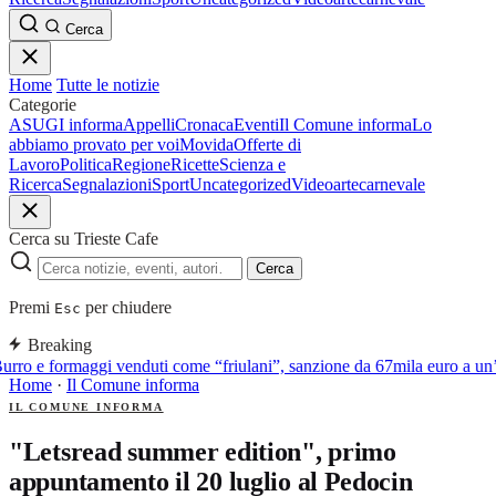
Cerca
Home
Tutte le notizie
Categorie
ASUGI informa
Appelli
Cronaca
Eventi
Il Comune informa
Lo
abbiamo provato per voi
Movida
Offerte di
Lavoro
Politica
Regione
Ricette
Scienza e
Ricerca
Segnalazioni
Sport
Uncategorized
Video
arte
carnevale
Cerca su Trieste Cafe
Cerca
Premi
per chiudere
Esc
Breaking
urro e formaggi venduti come “friulani”, sanzione da 67mila euro a un’a
Home
·
Il Comune informa
IL COMUNE INFORMA
"Letsread summer edition", primo
appuntamento il 20 luglio al Pedocin