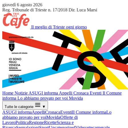
giovedì 6 agosto 2026
Reg. Tribunale di Trieste n. 17/2018
Dir. Luca Marsi
Il meglio di Trieste ogni giorno
Home
Notizie
ASUGI informa
Appelli
Cronaca
Eventi
Il Comune
informa
Lo abbiamo provato per voi
Movida
Tutte le categorie
▼
ASUGI informa
Appelli
Cronaca
Eventi
Il Comune informa
Lo
abbiamo provato per voi
Movida
Offerte di
Lavoro
Politica
Regione
Ricette
Scienza e
Ricerca
Segnalazioni
Sport
Uncategorized
Video
arte
carnevale