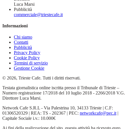
Luca Marsi
Pubblicità
commerciale@triestecafe.it
Informazioni
Chi siamo
Contatti
Pubblicità
Privacy Policy
Cookie Policy
Termini di servizio
Gestione Cookie
© 2026, Trieste Cafe. Tutti i diritti riservati.
Testata giornalistica online iscritta presso il Tribunale di Trieste –
Numero registrazione 17/2018 del 10 luglio 2018 - 2266/2018 V.G.
Direttore Luca Marsi.
Network Cafe S.R.L - Via Palestrina 10, 34133 Trieste | C.F:
01306520329 | REA: TS - 202367 | PEC:
networkcafe@pec.it
|
Capitale Sociale i.v.: 10.000€
Ai fini della realizzazione del sito, questa attività ha ricevuto euro