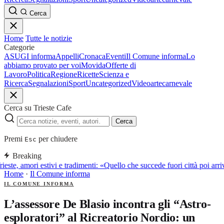
Cerca
Home
Tutte le notizie
Categorie
ASUGI informa
Appelli
Cronaca
Eventi
Il Comune informa
Lo
abbiamo provato per voi
Movida
Offerte di
Lavoro
Politica
Regione
Ricette
Scienza e
Ricerca
Segnalazioni
Sport
Uncategorized
Video
arte
carnevale
Cerca su Trieste Cafe
Cerca
Premi
per chiudere
Esc
Breaking
ieste, amori estivi e tradimenti: «Quello che succede fuori città poi a
Home
·
Il Comune informa
IL COMUNE INFORMA
L’assessore De Blasio incontra gli “Astro-
esploratori” al Ricreatorio Nordio: un